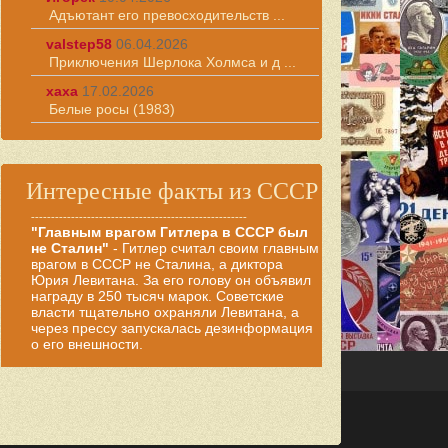
Адъютант его превосходительств ...
valstep58
06.04.2026
Приключения Шерлока Холмса и д ...
хаха
17.02.2026
Белые росы (1983)
Интересные факты из СССР
------------------------------------------------------
"Главным врагом Гитлера в СССР был
не Сталин"
- Гитлер считал своим главным
врагом в СССР не Сталина, а диктора
Юрия Левитана. За его голову он объявил
награду в 250 тысяч марок. Советские
власти тщательно охраняли Левитана, а
через прессу запускалась дезинформация
о его внешности.