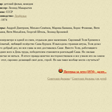
р:
детский фильм, комедия
иссер:
Леонид Макарычев
ана:
СССР
изводство:
Ленфильм
:
1974
еры:
Андрей Дмитриев, Михаил Семёнов, Марина Баикина, Борис Фоменко, Витя
ьшов, Витя Михайлов, Георгий Штиль, Леонид Броневой
ионерлагере в одной из смен, отдыхали двое мальчишек. Скромный Толя Еремеев и
боватый, любящий позёрство Саша Бурцов. И выходила странная штука, Толя делал
го добрый дел, но вся слава за них доставалась Саше. Вместо Толи, работавшего
рднее всех в День труда, победителем становится разгильдяй Саша. Но сколько
евочке не виться.. В итоге правда конечно восторжествовала и все узнали кто на самом
е этот, скромно делающий своё дело, герой. Но как такое вообще могло случиться?
Пятерка за лето (1974) - далее...
Советские фильмы
/
Советские фильмы для детей