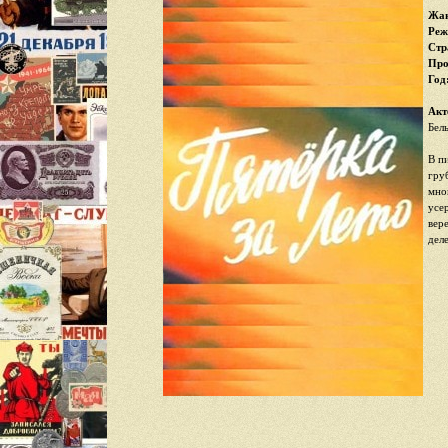
Жан
Реж
Стр
Про
Год
Акт
Бел
В п
гру
мно
усе
вер
дел