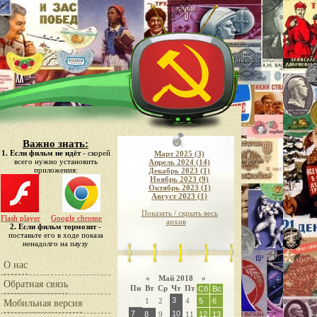
Важно знать:
1. Если фильм не идёт
- скорей
Март 2025 (3)
всего нужно установить
Апрель 2024 (14)
приложения:
Декабрь 2023 (1)
Ноябрь 2023 (9)
Октябрь 2023 (1)
Август 2023 (1)
Показать / скрыть весь
Flash player
Google chrome
архив
2. Если фильм тормозит
-
поставьте его в ходе показа
ненадолго на паузу
О нас
«
Май 2018
»
Обратная связь
Пн
Вт
Ср
Чт
Пт
Сб
Вс
3
1
2
4
5
6
Мобильная версия
7
10
8
9
11
12
13