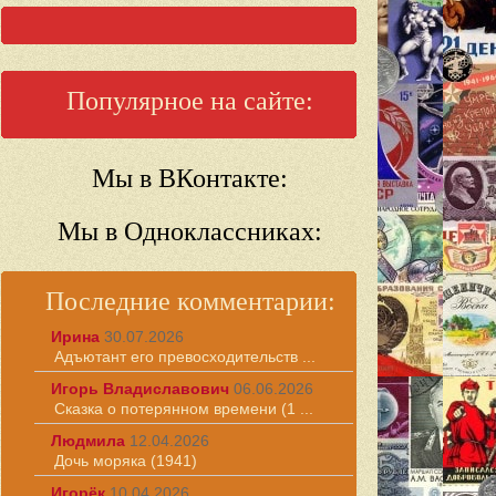
Популярное на сайте:
Мы в ВКонтакте:
Мы в Одноклассниках:
Последние комментарии:
Ирина
30.07.2026
Адъютант его превосходительств ...
Игорь Владиславович
06.06.2026
Сказка о потерянном времени (1 ...
Людмила
12.04.2026
Дочь моряка (1941)
Игорёк
10.04.2026