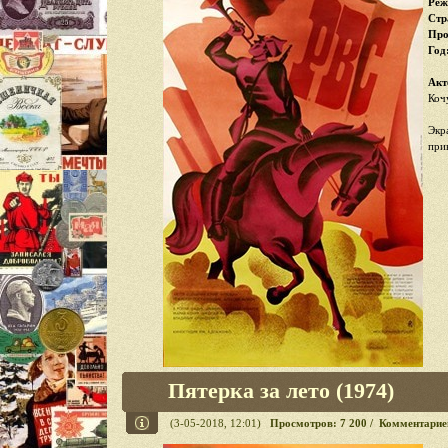
Реж
Стр
Про
Год
Акт
Коч
Экр
при
Пятерка за лето (1974)
(3-05-2018, 12:01)
Просмотров: 7 200 / Комментарие