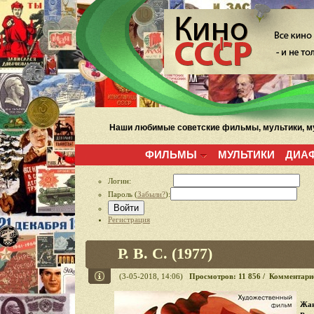
Наши любимые советские фильмы, мультики, му
ФИЛЬМЫ
МУЛЬТИКИ
ДИА
Логин:
Пароль (
Забыли?
):
Войти
Регистрация
Р. В. С. (1977)
(3-05-2018, 14:06)
Просмотров: 11 856 / Комментари
Жан