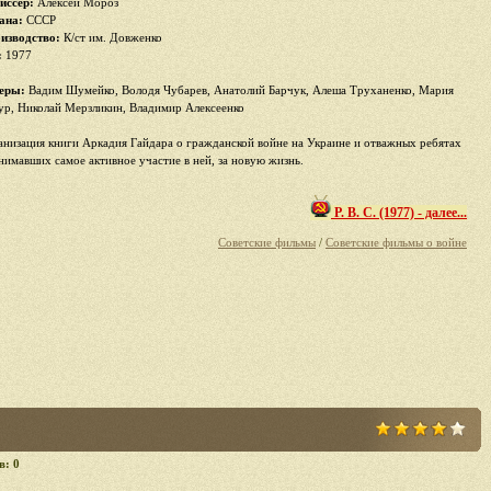
иссер:
Алексей Мороз
ана:
СССР
изводство:
К/ст им. Довженко
:
1977
еры:
Вадим Шумейко, Володя Чубарев, Анатолий Барчук, Алеша Труханенко, Мария
ур, Николай Мерзликин, Владимир Алексеенко
анизация книги Аркадия Гайдара о гражданской войне на Украине и отважных ребятах
нимавших самое активное участие в ней, за новую жизнь.
Р. В. С. (1977) - далее...
Советские фильмы
/
Советские фильмы о войне
в: 0