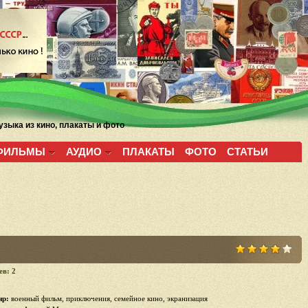
зыка из кино, плакаты и фото
ФИЛЬМЫ
АУДИО
ПЛАКАТЫ
ФОТО
СТАТЬИ
ев: 2
р:
военный фильм, приключения, семейное кино, экранизация