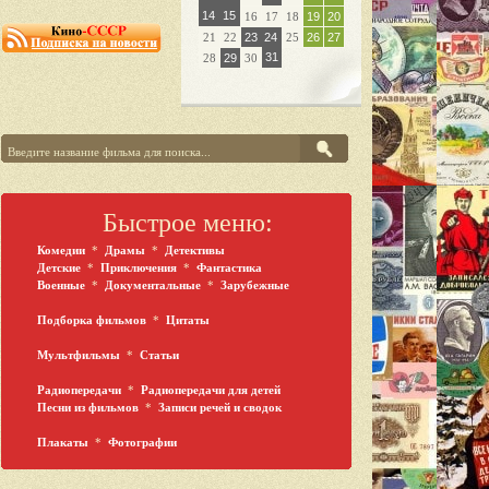
14
15
16
17
18
19
20
21
22
23
24
25
26
27
31
28
29
30
Быстрое меню:
Комедии
*
Драмы
*
Детективы
Детские
*
Приключения
*
Фантастика
Военные
*
Документальные
*
Зарубежные
Подборка фильмов
*
Цитаты
Мультфильмы
*
Статьи
Радиопередачи
*
Радиопередачи для детей
Песни из фильмов
*
Записи речей и сводок
Плакаты
*
Фотографии