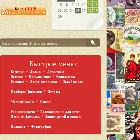
15
16
17
18
19
20
21
22
23
24
25
26
27
28
29
Быстрое меню:
Комедии
*
Драмы
*
Детективы
Детские
*
Приключения
*
Фантастика
Военные
*
Документальные
*
Зарубежные
Подборка фильмов
*
Цитаты
Мультфильмы
*
Статьи
Радиопередачи
*
Радиопередачи для детей
Песни из фильмов
*
Записи речей и сводок
Плакаты
*
Фотографии