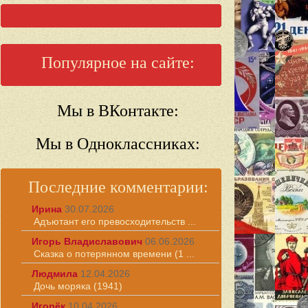
Популярное на сайте:
Мы в ВКонтакте:
Мы в Одноклассниках:
Последние комментарии:
Ирина
30.07.2026
Адъютант его превосходительств ...
Игорь Владиславович
06.06.2026
Сказка о потерянном времени (1 ...
Людмила
12.04.2026
Дочь моряка (1941)
Игорёк
10.04.2026