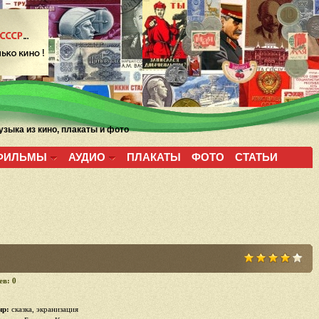
зыка из кино, плакаты и фото
ФИЛЬМЫ
АУДИО
ПЛАКАТЫ
ФОТО
СТАТЬИ
ев: 0
р:
сказка, экранизация