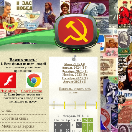
Важно знать:
1. Если фильм не идёт
- скорей
Март 2025 (3)
всего нужно установить
Апрель 2024 (14)
приложения:
Декабрь 2023 (1)
Ноябрь 2023 (9)
Октябрь 2023 (1)
Август 2023 (1)
Показать / скрыть весь
Flash player
Google chrome
архив
2. Если фильм тормозит
-
поставьте его в ходе показа
ненадолго на паузу
О нас
«
Февраль 2016
»
Обратная связь
Пн
Вт
Ср
Чт
Пт
Сб
Вс
1
2
3
5
4
6
7
Мобильная версия
8
9
10
11
12
13
14