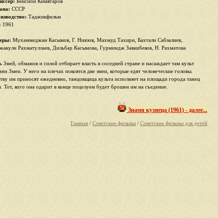
иссер:
Бенсион Кимягаров
ана:
СССР
изводство:
Таджикфильм
:
1961
еры:
Мухаммеджан Касымов, Г. Ниязов, Махмуд Тахири, Бахтали Сабзалиев,
жакули Рахматуллаев, Дильбар Касымова, Гурминдж Завкибеков, Н. Рахматова
ь Змей, обманов и силой отбирает власть в соседней стране и насаждает там культ
ини Змеи. У него на плечах покоятся две змеи, которые едят человеческие головы.
тву им приносят ежедневно, танцовщица культа исполняет на площади города танец
и. Тот, кого она одарит в конце поцелуем будет брошен им на съедение.
Знамя кузнеца (1961) - далее...
Главная
/
Советские фильмы
/
Советские фильмы для детей