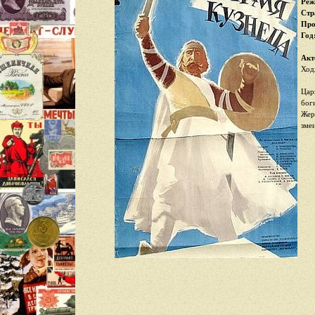
Реж
Стр
Про
Год
Акт
Ход
Цар
бог
Жер
зме