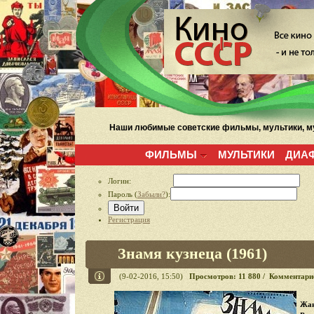
Наши любимые советские фильмы, мультики, му
ФИЛЬМЫ
МУЛЬТИКИ
ДИА
Логин:
Пароль (
Забыли?
):
Войти
Регистрация
Знамя кузнеца (1961)
(9-02-2016, 15:50)
Просмотров: 11 880 / Комментари
Жан