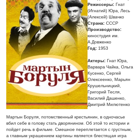
Режиссеры:
Гнат
(Игнатий) Юра, Лесь
(Алексей) Швачко
Страна:
СССР
Производство:
киностудия им.
А.Довженко
Год:
1953
Актеры:
Гнат Юра,
Варвара Чайка, Ольга
Кусенко, Сергей
Олексеенко, Марьян
Крушельницкий,
Григорий Тесля,
Василий Дашенко,
Дмитрий Милютенко
Мартын Боруля, потомственный крестьянин, в одночасье
вбил себе в голову стать дворянином. Об этой то истории и
пойдет речь в фильме. Смешное переплетается с грустным,
а главным украшением картины является блестящая игра