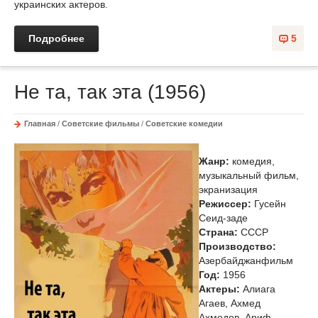
украинских актеров.
Подробнее
5
Не та, так эта (1956)
Главная
/
Советские фильмы
/
Советские комедии
Жанр:
комедия,
музыкальный фильм,
экранизация
Режиссер:
Гусейн
Сеид-заде
Страна:
СССР
Производство:
Азербайджанфильм
Год:
1956
Актеры:
Алиага
Агаев, Ахмед
Ахмедов, Ариф