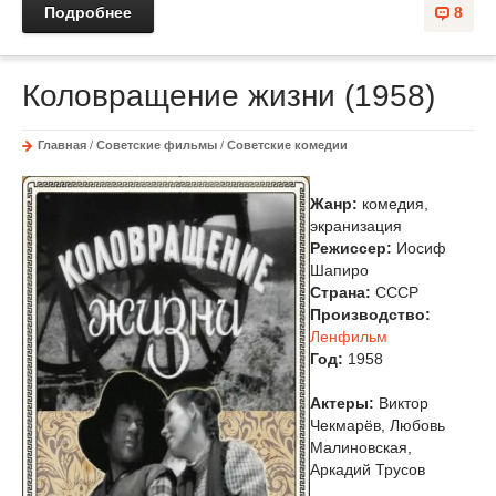
Подробнее
8
Коловращение жизни (1958)
Главная
/
Советские фильмы
/
Советские комедии
Жанр:
комедия,
экранизация
Режиссер:
Иосиф
Шапиро
Страна:
СССР
Производство:
Ленфильм
Год:
1958
Актеры:
Виктор
Чекмарёв, Любовь
Малиновская,
Аркадий Трусов