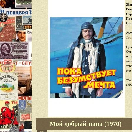
Жан
Реж
Стр
Про
Год
Акт
Лео
При
Отв
про
мед
тер
его 
*Не
году
Мой добрый папа (1970)