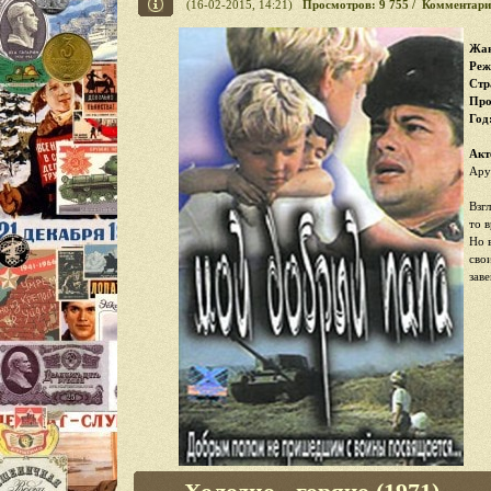
(16-02-2015, 14:21)
Просмотров: 9 755 / Комментари
Жан
Реж
Стр
Про
Год
Акт
Ару
Взг
то 
Но 
сво
зав