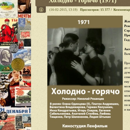
Холодно - горячо (1971)
(16-02-2015, 13:19)
Просмотров: 15 377 / Комментар
Жан
Реж
Стр
Про
Год
Акт
Вал
Про
до 
дум
сем
ему
мол
отн
мол
нов
он 
и на