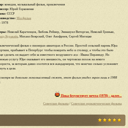
р:
комедия, музыкальный фильм, приключения
иссер:
Юрий Горковенко
ана:
СССР
изводство:
Мосфильм
:
1978
еры:
Николай Караченцов, Любовь Реймер, Эммануил Виторган, Николай Гринько,
нид Куравлёв
, Михаил Боярский, Олег Анофриев, Сергей Мигицко
ключенческий фильм о пионерах-авиаторах в России. Простой сельский парень Юра
ерткин, прибывает в Петербург чтобы покорить небо и столицу, а чтобы это было
ще сделать он выдает себя за известного воздушного аса - Ивана Пирамиду. Но
вежью услугу Юре оказывает его внешность, он чертовски похож на некого
рориста, за которым давно охотится вся жандармерия, что конечно сильно усложняет
путь к цели.
смотря на довольно легкомысленный сюжет, этот фильм увидел экран лишь в 1988
.
Пока безумствует мечта (1978) - далее...
Советские фильмы
/
Советские приключенческие фильмы