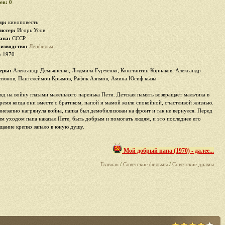
ев: 0
р:
киноповесть
иссер:
Игорь Усов
ана:
СССР
изводство:
Ленфильм
:
1970
еры:
Александр Демьяненко, Людмила Гурченко, Константин Корнаков, Александр
тюнов, Пантелеймон Крымов, Рафик Азимов, Амина Юсиф кызы
ляд на войну глазами маленького паренька Пети. Детская память возвращает мальчика в
время когда они вместе с братиком, папой и мамой жили спокойной, счастливой жизнью.
внезапно нагрянула война, папка был демобилизован на фронт и так не вернулся. Перед
им уходом папа наказал Пете, быть добрым и помогать людям, и это последнее его
ещание крепко запало в юную душу.
Мой добрый папа (1970) - далее...
Главная
/
Советские фильмы
/
Советские драмы