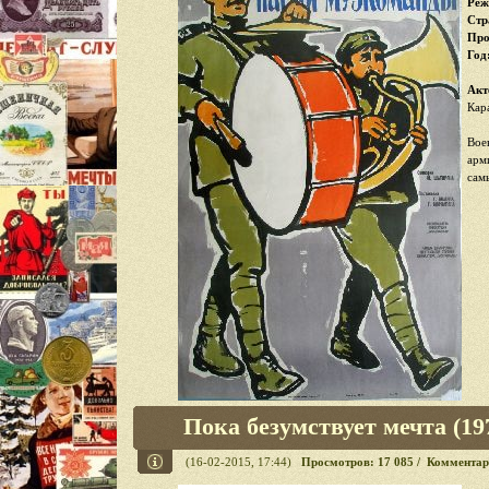
Реж
Стр
Про
Год
Акт
Кар
Вое
арм
сам
Пока безумствует мечта (19
(16-02-2015, 17:44)
Просмотров: 17 085 / Комментар