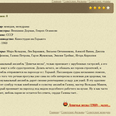
Главная
/
Советские фильмы
/
Советские драмы
иев: 8
р:
комедия, мелодрама
иссеры:
Вениамин Дорман, Генрих Оганисян
ана:
СССР
изводство:
Киностудия им.Горького
:
1960
еры:
Мира Кольцова, Лев Барашков, Люсьена Овчинникова, Алексей Ванин, Джелла
фонова, Галина Петрова, Гарэн Жуковская, Эмилия Трейвас, Игорь Кириллов
ыкальный ансамбль "Девичья весна", только приезжает с зарубежных гастролей, а его
 зовут к себе судостроители. Делать нечего, не обижать же героев-строителей, и
амбль отправляется на пароходе в г. Горький. Пассажирам судна несказанно повезло,
о того что речная прогулка уже сама по себе интересна и полезная для здоровья, так
 музыкальный ансамбль дарит своими репетициями усладу для ушей. В эту идиллию
сит сумбур только влюбленный в солистку ансамбля Галину, мастер Володька Макеев,
орый проникает на пароход под видом подсобного рабочего на кухне. Ну и как часто
ет, любовь парня не остается без ответа, сердце Галины тает...
Девичья весна (1960) - далее...
Главная
/
Советские фильмы
/
Советские комедии