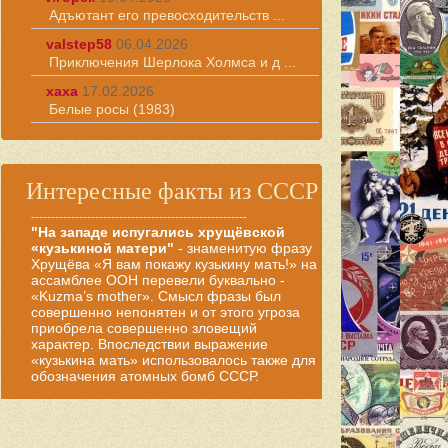
Адъютант его превосходительств ...
valstep58
06.04.2026
Приключения Шерлока Холмса и д ...
хаха
17.02.2026
Белые росы (1983)
Интересные факты из СССР
------------------------------------------------------
"На западе испугались хрущёвской
«кузькиной матери"
- знаменитую фразу
Хрущёва «Я вам покажу кузькину мать!» на
ассамблее ООН перевели буквально -
«Kuzma’s mother». Смысл фразы был
совершенно непонятен и от этого угроза
приобрела совершенно зловещий
характер. Впоследствии выражение
«кузькина мать» использовалось также для
обозначения атомных бомб СССР.