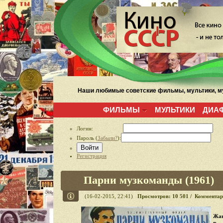
Наши любимые советские фильмы, мультики, му
ФИЛЬМЫ
МУЛЬТИКИ
ДИА
Логин:
Пароль (
Забыли?
):
Войти
Регистрация
Парни музкоманды (1961)
(16-02-2015, 22:41)
Просмотров: 10 501 / Комментар
Жан