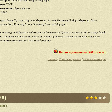
иссеры:
Генрих Малян, Генрих Маркарян
ана:
СССР
изводство:
Арменфильм
:
1960
еры:
Левон Тухикян, Фрунзе Мкртчян, Армен Хостикян, Роберт Мкртчян, Маис
агезян, Ким Ерицян, Арман Котикян, Вахинак Маргуни
нно-комединый фильм о саботажнике-большевике Цолаке в музыкальной команде белой
ии, о приключениях героических и почти героических, военных музыкантов перед
ым приходом советской власти в Армению.
Парни музкоманды (1961) - далее...
Главная
/
Советские фильмы
/
Советские комедии
78)
иев: 3