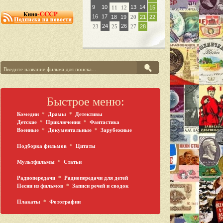
9
10
13
14
11
12
15
16
17
18
19
20
21
22
24
26
23
25
27
28
Быстрое меню:
Комедии
*
Драмы
*
Детективы
Детские
*
Приключения
*
Фантастика
Военные
*
Документальные
*
Зарубежные
Подборка фильмов
*
Цитаты
Мультфильмы
*
Статьи
Радиопередачи
*
Радиопередачи для детей
Песни из фильмов
*
Записи речей и сводок
Плакаты
*
Фотографии