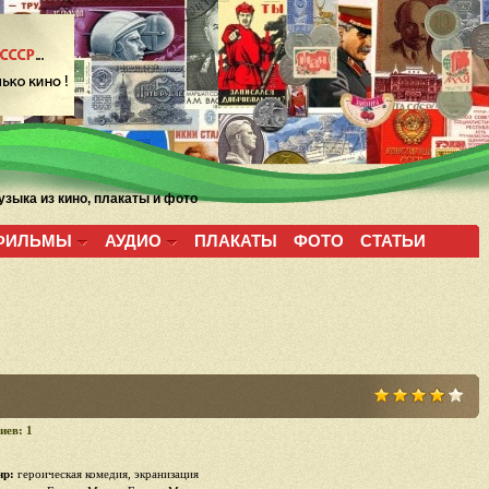
зыка из кино, плакаты и фото
ФИЛЬМЫ
АУДИО
ПЛАКАТЫ
ФОТО
СТАТЬИ
иев: 1
р:
героическая комедия, экранизация