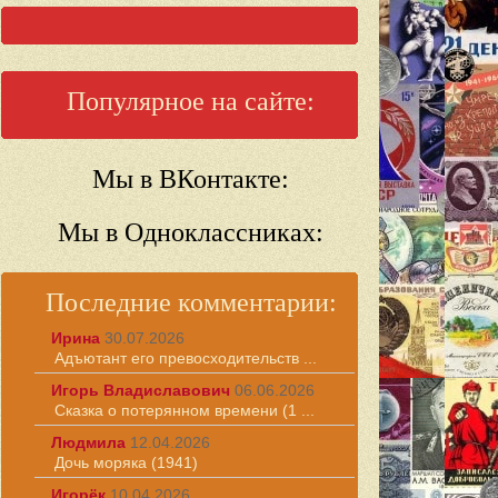
Популярное на сайте:
Мы в ВКонтакте:
Мы в Одноклассниках:
Последние комментарии:
Ирина
30.07.2026
Адъютант его превосходительств ...
Игорь Владиславович
06.06.2026
Сказка о потерянном времени (1 ...
Людмила
12.04.2026
Дочь моряка (1941)
Игорёк
10.04.2026