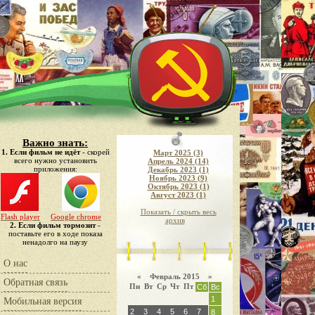
Важно знать:
1. Если фильм не идёт
- скорей
Март 2025 (3)
всего нужно установить
Апрель 2024 (14)
приложения:
Декабрь 2023 (1)
Ноябрь 2023 (9)
Октябрь 2023 (1)
Август 2023 (1)
Показать / скрыть весь
Flash player
Google chrome
архив
2. Если фильм тормозит
-
поставьте его в ходе показа
ненадолго на паузу
О нас
«
Февраль 2015
»
Обратная связь
Пн
Вт
Ср
Чт
Пт
Сб
Вс
1
Мобильная версия
2
3
4
5
6
7
8