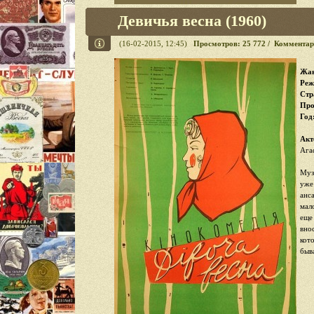
Девичья весна (1960)
(16-02-2015, 12:45)
Просмотров: 25 772 / Комментар
Жан
Реж
Стр
Про
Год
Акт
Ага
Муз
уже
анс
мал
еще
вно
кот
быва