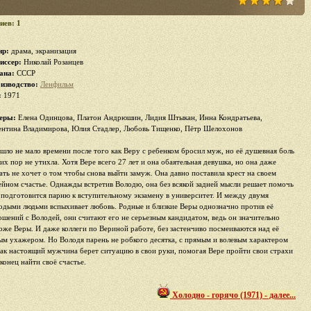
иев: 1
р:
драма, экранизация
иссер:
Николай Розанцев
ана:
СССР
изводство:
Ленфильм
:
1971
еры:
Елена Одинцова, Платон Андрюшин, Лидия Штыкан, Инна Кондратьева,
ентина Владимирова, Юлия Стадлер, Любовь Тищенко, Пётр Шелохонов
шло не мало времени после того как Веру с ребенком бросил муж, но её душевная боль
сих пор не утихла. Хотя Вере всего 27 лет и она обаятельная девушка, но она даже
ать не хочет о том чтобы снова выйти замуж. Она давно поставила крест на своем
ейном счастье. Однажды встретив Володю, она без всякой задней мысли решает помочь
 подготовится парню к вступительному экзамену в университет. И между двумя
одыми людьми вспыхивает любовь. Родные и близкие Веры однозначно против её
ошений с Володей, они считают его не серьезным кандидатом, ведь он значительно
оже Веры. И даже коллеги по Вериной работе, без застенчиво посмеиваются над её
ым ухажером. Но Володя парень не робкого десятка, с прямым и волевым характером
как настоящий мужчина берет ситуацию в свои руки, помогая Вере пройти свои страхи
конец найти своё счастье.
Холодно - горячо (1971) - далее...