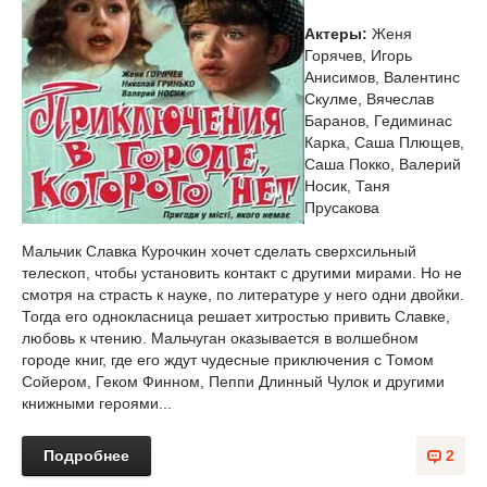
Актеры:
Женя
Горячев, Игорь
Анисимов, Валентинс
Скулме, Вячеслав
Баранов, Гедиминас
Карка, Саша Плющев,
Саша Покко, Валерий
Носик, Таня
Прусакова
Мальчик Славка Курочкин хочет сделать сверхсильный
телескоп, чтобы установить контакт с другими мирами. Но не
смотря на страсть к науке, по литературе у него одни двойки.
Тогда его однокласница решает хитростью привить Славке,
любовь к чтению. Мальчуган оказывается в волшебном
городе книг, где его ждут чудесные приключения с Томом
Сойером, Геком Финном, Пеппи Длинный Чулок и другими
книжными героями...
Подробнее
2