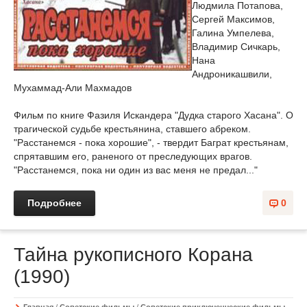
Людмила Потапова,
Сергей Максимов,
Галина Умпелева,
Владимир Сичкарь,
Нана
Андроникашвили,
Мухаммад-Али Махмадов
Фильм по книге Фазиля Искандера "Дудка старого Хасана". О
трагической судьбе крестьянина, ставшего абреком.
"Расстанемся - пока хорошие", - твердит Баграт крестьянам,
спрятавшим его, раненого от преследующих врагов.
"Расстанемся, пока ни один из вас меня не предал..."
Подробнее
0
Тайна рукописного Корана
(1990)