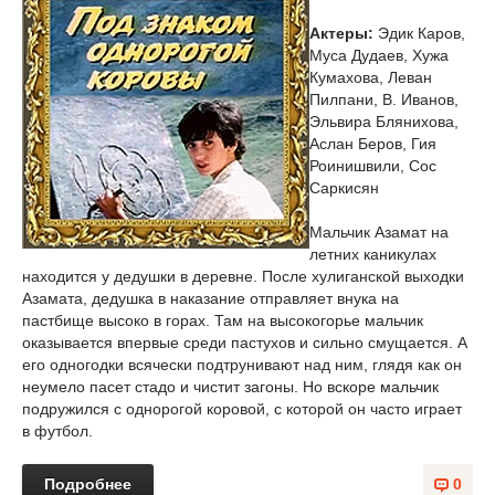
Актеры:
Эдик Каров,
Муса Дудаев, Хужа
Кумахова, Леван
Пилпани, В. Иванов,
Эльвира Блянихова,
Аслан Беров, Гия
Роинишвили, Сос
Саркисян
Мальчик Азамат на
летних каникулах
находится у дедушки в деревне. После хулиганской выходки
Азамата, дедушка в наказание отправляет внука на
пастбище высоко в горах. Там на высокогорье мальчик
оказывается впервые среди пастухов и сильно смущается. А
его одногодки всячески подтрунивают над ним, глядя как он
неумело пасет стадо и чистит загоны. Но вскоре мальчик
подружился с однорогой коровой, с которой он часто играет
в футбол.
Подробнее
0