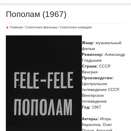
Пополам (1967)
Главная
/
Советские фильмы
/
Советские комедии
Жанр:
музыкальный
фильм
Режиссер:
Александр
Гладышев
Страна:
СССР,
Венгрия
Производство:
Центральное
телевидение СССР,
Венгерское
телевидение
Год:
1967
Актеры:
Игорь
Кириллов, Олег
Попов, Аркадий