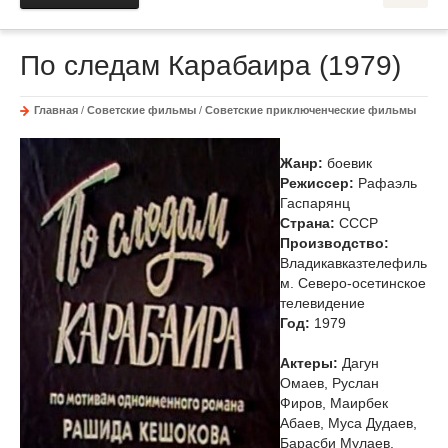
По следам Карабаира (1979)
Главная
/
Советские фильмы
/
Советские приключенческие фильмы
Жанр:
боевик
Режиссер:
Рафаэль
Гаспарянц
Страна:
СССР
Производство:
Владикавказтелефиль
м. Северо-осетинское
телевидение
Год:
1979
Актеры:
Дагун
Омаев, Руслан
Фиров, Маирбек
Абаев, Муса Дудаев,
Барасби Мулаев,