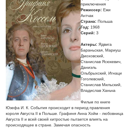
приключения
Режиссер:
Ежи
Антчак
Страна:
Польша
Год:
1968
Cерий:
3
Актеры:
Ядвига
Бараньская, Мариуш
Дмоховский,
Станислав Ясюкевич,
Даниэль
Ольбрыхский, Игнаци
Гоголевский,
Станислав Мильский,
Владислав Ханьча
Фильм по книге
Юзефа И. К. События происходит в период правления
короля Августа II в Польше. Графиня Анна Хойм - любовница
Августа II и всей своей хитростью пытается влиять на
происходящее в стране. Замечая опасность