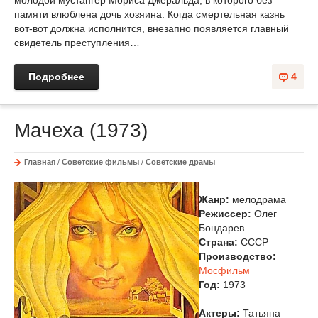
молодой мустангер Мориса Джеральда, в которого без
памяти влюблена дочь хозяина. Когда смертельная казнь
вот-вот должна исполнится, внезапно появляется главный
свидетель преступления…
Подробнее
4
Мачеха (1973)
Главная
/
Советские фильмы
/
Советские драмы
Жанр:
мелодрама
Режиссер:
Олег
Бондарев
Страна:
СССР
Производство:
Мосфильм
Год:
1973
Актеры:
Татьяна