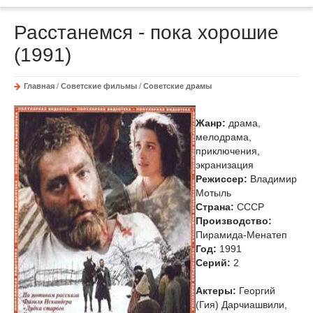
Расстанемся - пока хорошие
(1991)
Главная
/
Советские фильмы
/
Советские драмы
Жанр:
драма,
мелодрама,
приключения,
экранизация
Режиссер:
Владимир
Мотыль
Страна:
СССР
Производство:
Пирамида-Менатеп
Год:
1991
Cерий:
2
Актеры:
Георгий
(Гия) Дарчиашвили,