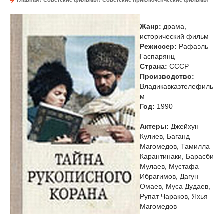
Главная
/
Советские фильмы
/
Советские приключенческие фильмы
Жанр:
драма,
исторический фильм
Режиссер:
Рафаэль
Гаспарянц
Страна:
СССР
Производство:
Владикавказтелефиль
м
Год:
1990
Актеры:
Джейхун
Кулиев, Баганд
Магомедов, Тамилла
Карантинаки, Барасби
Мулаев, Мустафа
Ибрагимов, Дагун
Омаев, Муса Дудаев,
Рупат Чараков, Яхья
Магомедов