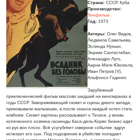
Страна:
СССР, Куба
Производство:
Ленфильм
Год:
1973
Актеры:
Олег Видов,
Людмила Савельева,
Эслинда Нуньес,
Энрике Сантистебан,
Алехандро Луго,
Аарне-Мати Юкскюла,
Иван Петров (V),
Альфонсо Годинес
Зарубежный
приключенческий фильм массово шедший на киноэкранах в
годы СССР. Завораживающий сюжет и сцены дикого запада,
приковывали мальчишек, а после сеанса каждый хотел стать
ковбоем. Сюжет картины рассказывает о Техасе, у вновь
испеченного хозяина гасиенды Каса-дель-Корво бизнес идет
из рук вон плохо. Всё усугубляет скверное событие: вдруг
исчезает его сын. Под подозрение в убийстве попадает