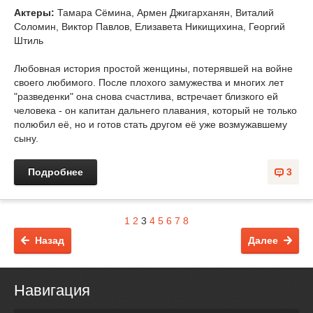
Актеры:
Тамара Сёмина, Армен Джигарханян, Виталий
Соломин, Виктор Павлов, Елизавета Никищихина, Георгий
Штиль
Любовная история простой женщины, потерявшей на войне
своего любимого. После плохого замужества и многих лет
"разведенки" она снова счастлива, встречает близкого ей
человека - он капитан дальнего плавания, который не только
полюбил её, но и готов стать другом её уже возмужавшему
сыну.
Подробнее
3
1
2
3
4
5
6
7
8
Назад
Далее
Навигация