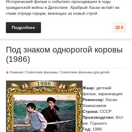
Исторический фильм о событиях проходивших в годы
гражданской войны в Дагестане. Храбрый Хасан встаёт во
главе отряда горцев, воюющих за новый строй.
Подробнее
0
Под знаком однорогой коровы
(1986)
Главная
/
Советские фильмы
/
Советские фильмы для детей
Жанр:
детский
фильм, экранизация
Режиссер:
Хасан
Хажкасимов
Страна:
СССР
Производство:
К/ст
им. Горького
Год:
1986