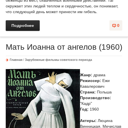
беженцы из мест, охваченных военными действиями. Таг
окружает этих людей теплом и сердечностью, он понимает,
что следующий день может принести им гибель.
Подробнее
0
Мать Иоанна от ангелов (1960)
Главная
/
Зарубежные фильмы советского периода
Жанр:
драма
Режиссер:
Ежи
Кавалерович
Страна:
Польша
Производство:
"Кадр"
Год:
1960
Актеры:
Люцина
Винницкая, Мечислав