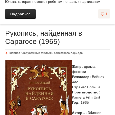
Юлька, которая поможет ребятам попасть к партизанам.
Подробнее
1
Рукопись, найденная в
Сарагосе (1965)
Главная
/
Зарубежные фильмы советского периода
Жанр:
драма,
фэнтези
Режиссер:
Войцех
Хас
Страна:
Польша
Производство:
Kamera Film Unit
Год:
1965
Актеры:
Збигнев