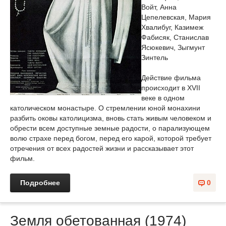
Войт, Анна
Цепелевская, Мария
Хвалибуг, Казимеж
Фабисяк, Станислав
Ясюкевич, Зыгмунт
Зинтель
Действие фильма
происходит в XVII
веке в одном
католическом монастыре. О стремлении юной монахини
разбить оковы католицизма, вновь стать живым человеком и
обрести всем доступные земные радости, о парализующем
волю страхе перед богом, перед его карой, которой требует
отречения от всех радостей жизни и рассказывает этот
фильм.
Подробнее
0
Земля обетованная (1974)