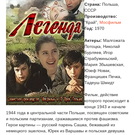
Страна:
Польша,
СССР
Производство:
"Край",
Мосфильм
Год:
1970
Актеры:
Малгожата
Потоцка, Николай
Бурляев, Игор
Страбужиньский,
Мария Збышевская,
Юзеф Новак,
Францишек Печка,
Тадеуш Шмидт
Фильм, действие
которого происходит в
конце 1943 и начале
1944 года в центральной части Польши, посвящен советским
и польским партизанам, сражавшимся против фашизма.
Герои картины — русский парень Сашка, бежавший из
немецкого эшелона, Юрек из Варшавы и польская девушка