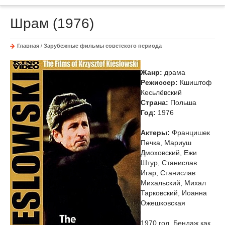
Шрам (1976)
Главная
/
Зарубежные фильмы советского периода
Жанр:
драма
Режиссер:
Кшиштоф
Кесьлёвский
Страна:
Польша
Год:
1976
Актеры:
Францишек
Печка, Мариуш
Дмоховский, Ежи
Штур, Станислав
Игар, Станислав
Михальский, Михал
Тарковский, Иоанна
Ожешковская
1970 год. Бендаж как