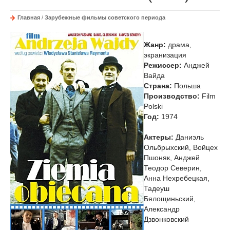
Главная
/
Зарубежные фильмы советского периода
Жанр:
драма,
экранизация
Режиссер:
Анджей
Вайда
Страна:
Польша
Производство:
Film
Polski
Год:
1974
Актеры:
Даниэль
Ольбрыхский, Войцех
Пшоняк, Анджей
Теодор Северин,
Анна Нехребецкая,
Тадеуш
Бялощиньский,
Александр
Дзвонковский