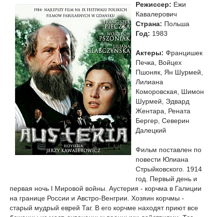
Режиссер:
Ежи
Кавалерович
Страна:
Польша
Год:
1983
Актеры:
Францишек
Печка, Войцех
Пшоняк, Ян Шурмей,
Лилиана
Коморовская, Шимон
Шурмей, Эдвард
Жентара, Рената
Бергер, Северин
Далецкий
Фильм поставлен по
повести Юлиана
Стрыйковского. 1914
год. Первый день и
первая ночь I Мировой войны. Аустерия - корчма в Галиции
на границе России и Австро-Венгрии. Хозяин корчмы -
старый мудрый еврей Таг. В его корчме находят приют все