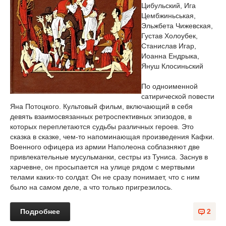
Цибульский, Ига
Цембжиньськая,
Эльжбета Чижевская,
Густав Холоубек,
Станислав Игар,
Иоанна Ендрыка,
Януш Клосиньский
По одноименной
сатирической повести
Яна Потоцкого. Культовый фильм, включающий в себя
девять взаимосвязанных ретроспективных эпизодов, в
которых переплетаются судьбы различных героев. Это
сказка в сказке, чем-то напоминающая произведения Кафки.
Военного офицера из армии Наполеона соблазняют две
привлекательные мусульманки, сестры из Туниса. Заснув в
харчевне, он просыпается на улице рядом с мертвыми
телами каких-то солдат. Он не сразу понимает, что с ним
было на самом деле, а что только пригрезилось.
Подробнее
2