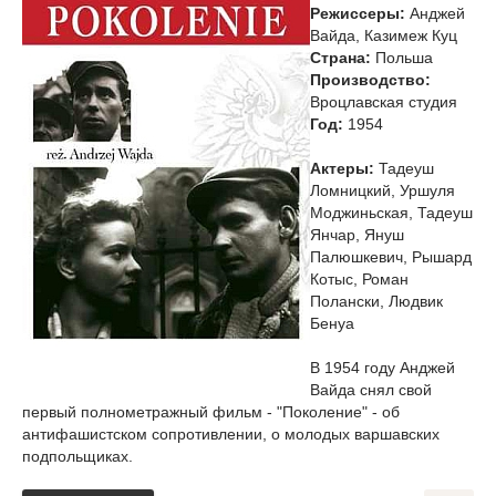
Режиссеры:
Анджей
Вайда, Казимеж Куц
Страна:
Польша
Производство:
Вроцлавская студия
Год:
1954
Актеры:
Тадеуш
Ломницкий, Уршуля
Моджиньская, Тадеуш
Янчар, Януш
Палюшкевич, Рышард
Котыс, Роман
Полански, Людвик
Бенуа
В 1954 году Анджей
Вайда снял свой
первый полнометражный фильм - "Поколение" - об
антифашистском сопротивлении, о молодых варшавских
подпольщиках.