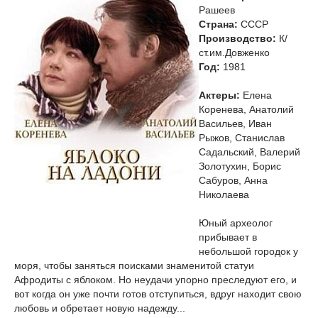
Рашеев
Страна:
СССР
Производство:
К/
ст.им.Довженко
Год:
1981
Актеры:
Елена
Коренева, Анатолий
Васильев, Иван
Рыжов, Станислав
Садальский, Валерий
Золотухин, Борис
Сабуров, Анна
Николаева
Юный археолог
прибывает в
небольшой городок у
моря, чтобы заняться поисками знаменитой статуи
Афродиты с яблоком. Но неудачи упорно преследуют его, и
вот когда он уже почти готов отступиться, вдруг находит свою
любовь и обретает новую надежду...