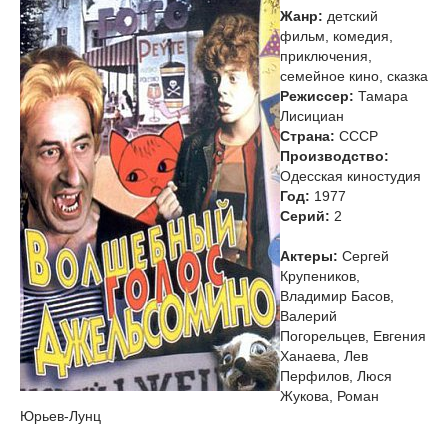
Жанр:
детский
фильм, комедия,
приключения,
семейное кино, сказка
Режиссер:
Тамара
Лисициан
Страна:
СССР
Производство:
Одесская киностудия
Год:
1977
Cерий:
2
Актеры:
Сергей
Крупеников,
Владимир Басов,
Валерий
Погорельцев, Евгения
Ханаева, Лев
Перфилов, Люся
Жукова, Роман
Юрьев-Лунц