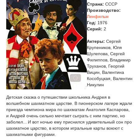
Страна:
СССР
Производство:
Ленфильм
Год:
1976
Cерий:
2
Актеры:
Сергей
Крупеников, Юля
Шулепова, Сергей
Филиппов, Владимир
Труханов, Георгий
Вицин, Валентина
Кособуцкая, Валентин
Никулин
Детская сказка о путешествии школьника Андрея в
волшебном шахматном царстве. В пионерском лагере ждали
приезда чемпиона мира по шахматам Анатолия Каспарова,
и Андрей очень сильно мечтает сыграть с ним партию, но
заболел... И вот ночью ему приснился удивительный сон про
шахматное царство, в котором игральные карты воюют с
шахматными фигурами.