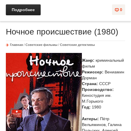
Подробнее
0
Ночное происшествие (1980)
Главная
/
Советские фильмы
/
Советские детективы
Жанр:
криминальный
фильм
Режиссер:
Вениамин
Дорман
Страна:
СССР
Производство:
Киностудия им.
М.Горького
Год:
1980
Актеры:
Пётр
Вельяминов, Галина
Польских, Алексей