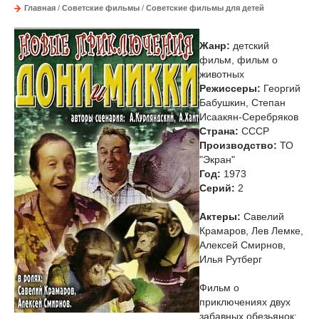
Главная
/
Советские фильмы
/
Советские фильмы для детей
Жанр:
детский
фильм, фильм о
животных
Режиссеры:
Георгий
Бабушкин, Степан
Исаакян-Серебряков
Страна:
СССР
Производство:
ТО
"Экран"
Год:
1973
Cерий:
2
Актеры:
Савелий
Крамаров, Лев Лемке,
Алексей Смирнов,
Илья Рутберг
Фильм о
приключениях двух
забавных обезьянок: