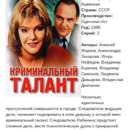
Ашкенази
Страна:
СССР
Производство:
Одесская к/ст
Год:
1988
Cерий:
2
Актеры:
Алексей
Жарков, Александра
Захарова, Игорь
Нефёдов, Владимир
Коренев, Владимир
Симонов, Людмила
Давыдова, Владислав
Демченко
Несколько
идентичных
преступлений совершается в городе. Следователи ведущие
дело, начинают подозревать в этом девушку у которой явно
криминальный талант. Следователю Рябинину предстоит
сложное дело, вести психологическую дуэль с прекрасной