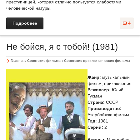
преступницей, которая отлично пользуется слабостями
человеческой натуры.
Подробнее
4
Не бойся, я с тобой! (1981)
Главная
/
Советские фильмы
/
Советские приключенческие фильмы
Жанр:
музыкальный
фильм, приключения
Режиссер:
Юлий
Гусман
Страна:
СССР
Производство:
Азербайджанфильм
Год:
1981
Cерий:
2
Актеры:
Мухтарбек