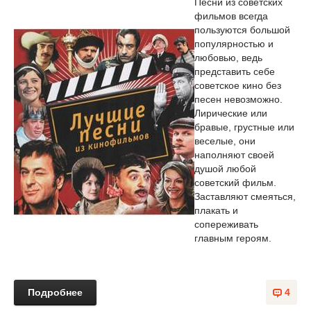
Песни из советских
фильмов всегда
пользуются большой
популярностью и
любовью, ведь
представить себе
советское кино без
песен невозможно.
Лирические или
бравые, грустные или
веселые, они
наполняют своей
душой любой
советский фильм.
Заставляют смеяться,
плакать и
сопереживать
главным героям.
Подробнее
4