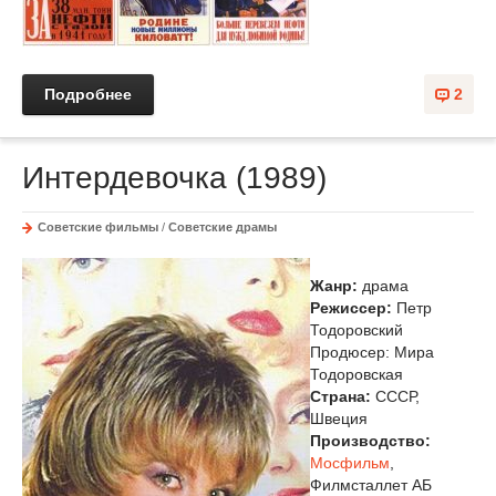
Подробнее
2
Интердевочка (1989)
Советские фильмы
/
Советские драмы
Жанр:
драма
Режиссер:
Петр
Тодоровский
Продюсер: Мира
Тодоровская
Страна:
СССР,
Швеция
Производство:
Мосфильм
,
Филмсталлет АБ