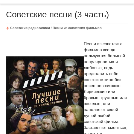
Советские песни (3 часть)
Советские радиозаписи
/
Песни из советских фильмов
Песни из советских
фильмов всегда
пользуются большой
популярностью и
любовью, ведь
представить себе
советское кино без
песен невозможно.
Лирические или
бравые, грустные или
веселые, они
наполняют своей
душой любой
советский фильм.
Заставляют смеяться,
плакать и