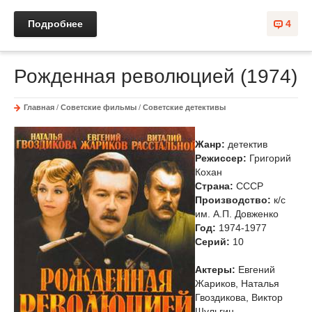
Подробнее
4
Рожденная революцией (1974)
Главная
/
Советские фильмы
/
Советские детективы
Жанр:
детектив
Режиссер:
Григорий
Кохан
Страна:
СССР
Производство:
к/с
им. А.П. Довженко
Год:
1974-1977
Cерий:
10
Актеры:
Евгений
Жариков, Наталья
Гвоздикова, Виктор
Шульгин...