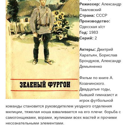
Режиссер:
Александр
Павловский
Страна:
СССР
Производство:
Одесская к/ст
Год:
1983
Cерий:
2
Актеры:
Дмитрий
Харатьян, Борислав
Брондуков, Александр
Демьяненко
Фильм по книге А.
Козачинского.
Двадцатые годы,
бывший гимназист и
игрок футбольной
команды становится руководителем уездного отделения
милиции, тяжелая ноша взваливается на его плечи: борьба с
самогонщиками, ворами, жуликами всех мастей и прочими
несознательными элементами.