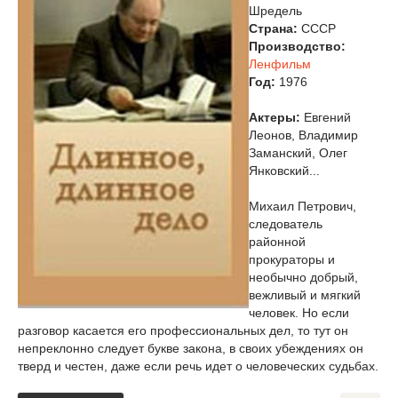
Шредель
Страна:
СССР
Производство:
Ленфильм
Год:
1976
Актеры:
Евгений
Леонов, Владимир
Заманский, Олег
Янковский...
Михаил Петрович,
следователь
районной
прокураторы и
необычно добрый,
вежливый и мягкий
человек. Но если
разговор касается его профессиональных дел, то тут он
непреклонно следует букве закона, в своих убеждениях он
тверд и честен, даже если речь идет о человеческих судьбах.