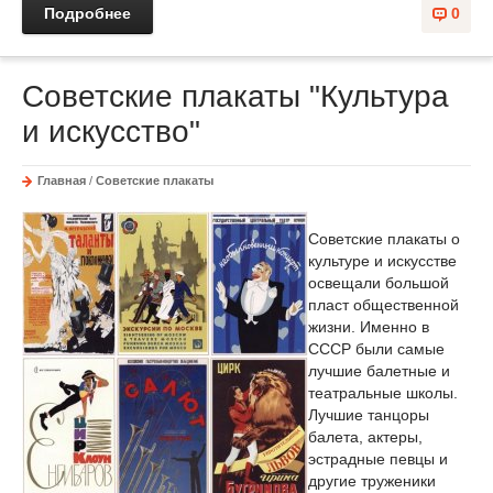
Подробнее
0
Советские плакаты "Культура
и искусство"
Главная
/
Советские плакаты
Советские плакаты о
культуре и искусстве
освещали большой
пласт общественной
жизни. Именно в
СССР были самые
лучшие балетные и
театральные школы.
Лучшие танцоры
балета, актеры,
эстрадные певцы и
другие труженики