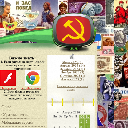
Важно знать:
1. Если фильм не идёт
- скорей
Март 2025 (3)
всего нужно установить
Апрель 2024 (14)
приложения:
Декабрь 2023 (1)
Ноябрь 2023 (9)
Октябрь 2023 (1)
Август 2023 (1)
Показать / скрыть весь
Flash player
Google chrome
архив
2. Если фильм тормозит
-
поставьте его в ходе показа
ненадолго на паузу
О нас
«
Август 2026 »
Обратная связь
Пн
Вт
Ср
Чт
Пт
Сб
Вс
1
2
Мобильная версия
3
4
5
6
7
8
9