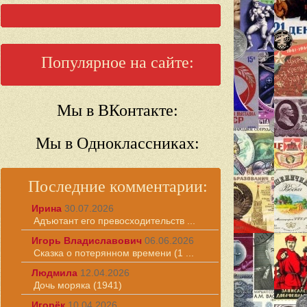
Популярное на сайте:
Мы в ВКонтакте:
Мы в Одноклассниках:
Последние комментарии:
Ирина
30.07.2026
Адъютант его превосходительств ...
Игорь Владиславович
06.06.2026
Сказка о потерянном времени (1 ...
Людмила
12.04.2026
Дочь моряка (1941)
Игорёк
10.04.2026