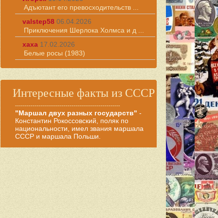
Адъютант его превосходительств ...
valstep58
06.04.2026
Приключения Шерлока Холмса и д ...
хаха
17.02.2026
Белые росы (1983)
Интересные факты из СССР
------------------------------------------------------
"Маршал двух разных государств"
-
Константин Рокоссовский, поляк по
национальности, имел звания маршала
СССР и маршала Польши.