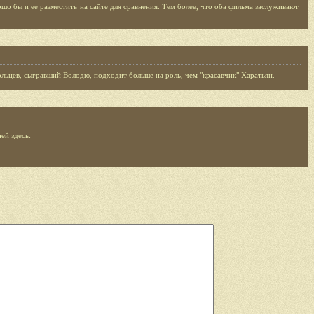
шо бы и ее разместить на сайте для сравнения. Тем более, что оба фильма заслуживают
ольцев, сыгравший Володю, подходит больше на роль, чем "красавчик" Харатьян.
ей здесь: