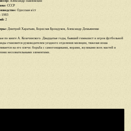
иссер:
Александр Павловский
ана:
СССР
изводство:
Одесская к/ст
:
1983
ий:
2
еры:
Дмитрий Харатьян, Борислав Брондуков, Александр Демьяненко
ьм по книге А. Козачинского. Двадцатые годы, бывший гимназист и игрок футбольной
анды становится руководителем уездного отделения милиции, тяжелая ноша
аливается на его плечи: борьба с самогонщиками, ворами, жуликами всех мастей и
чими несознательными элементами.