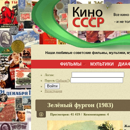
Наши любимые советские фильмы, мультики, му
ФИЛЬМЫ
МУЛЬТИКИ
ДИА
Логин:
Пароль (
Забыли?
):
Войти
Регистрация
Зелёный фургон (1983)
Просмотров: 41 419 / Комментариев: 4
Жан