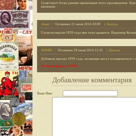
Существует более ранняя экранизация этого произведения. Хоро
внимания.
chepri
Оставлено 21 июля 2014 20:09 |
Цитата
Согласен-версия 1959 года мне тоже нравится. Владимир Колок
ADMIN
Оставлено 29 июля 2014 12:31 |
Цитата
Добавили версию 1959 года, желающие могут познакомиться с н
Зелёный фургон (1959)
Добавление комментария
Ваше Имя: