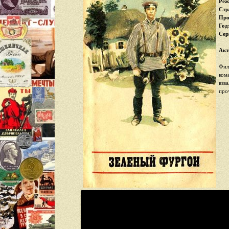
Реж
Стр
Про
Год
Cер
Акт
Фил
ком
взв
про