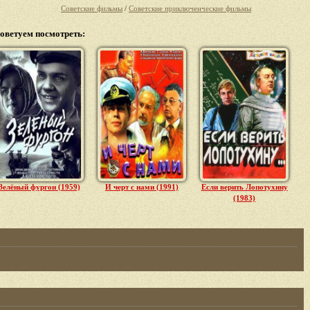
Советские фильмы
/
Советские приключенческие фильмы
оветуем посмотреть:
Зелёный фургон (1959)
И черт с нами (1991)
Если верить Лопотухину
(1983)