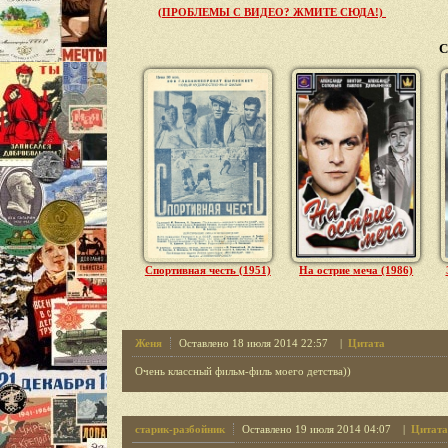
(ПРОБЛЕМЫ С ВИДЕО? ЖМИТЕ СЮДА!)
С
Спортивная честь (1951)
На острие меча (1986)
Женя
Оставлено 18 июля 2014 22:57 |
Цитата
Очень классный фильм-филь моего детства))
старик-разбойник
Оставлено 19 июля 2014 04:07 |
Цитата