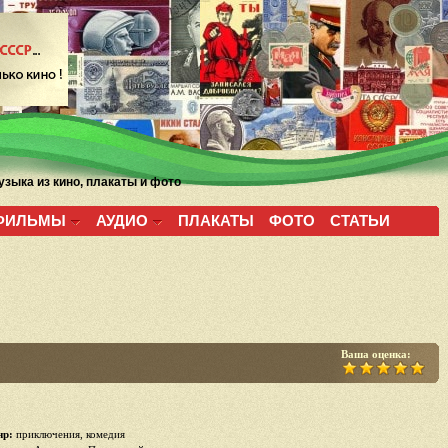
зыка из кино, плакаты и фото
ФИЛЬМЫ
АУДИО
ПЛАКАТЫ
ФОТО
СТАТЬИ
Ваша оценка:
р:
приключения, комедия