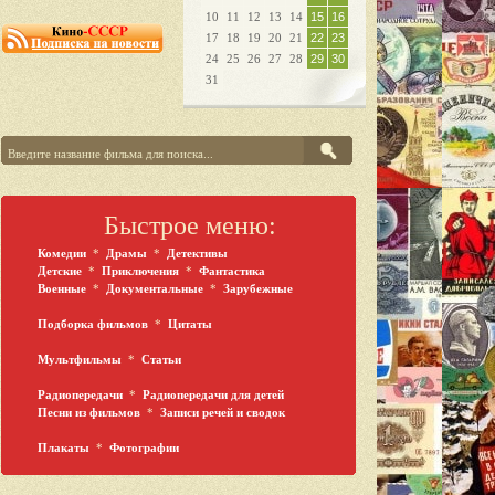
10
11
12
13
14
15
16
17
18
19
20
21
22
23
24
25
26
27
28
29
30
31
Быстрое меню:
Комедии
*
Драмы
*
Детективы
Детские
*
Приключения
*
Фантастика
Военные
*
Документальные
*
Зарубежные
Подборка фильмов
*
Цитаты
Мультфильмы
*
Статьи
Радиопередачи
*
Радиопередачи для детей
Песни из фильмов
*
Записи речей и сводок
Плакаты
*
Фотографии