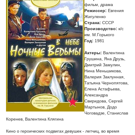
фильм, драма
Режиссер:
Евгения
Жигуленко
Страна:
СССР
Производство:
к/с
им. М.Горького
Год:
1981
Актеры:
Валентина
Грушина, Яна Друзь,
Дмитрий Замулин,
Нина Меньшикова,
Валерия Заклунная,
Татьяна Чернопятова,
Елена Астафьева,
Александра
Свиридова, Сергей
Мартынов, Додо
Чоговадзе, Станислав
Коренев, Валентина Клягина
Кино о героических подвигах девушек - летчиц, во время