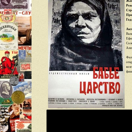
Жан
Реж
Стр
Про
Год
Акт
Вал
Ефи
Сол
Але
Фил
отк
воз
фаш