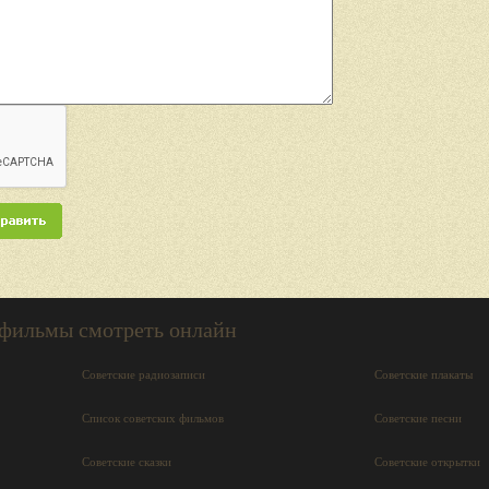
 фильмы смотреть онлайн
Советские радиозаписи
Советские плакаты
Список советских фильмов
Советские песни
Советские сказки
Советские открытки