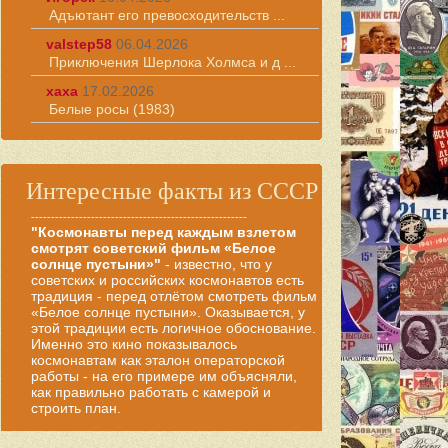
Адъютант его превосходительств ...
valstep58
06.04.2026
Приключения Шерлока Холмса и д ...
хаха
17.02.2026
Белые росы (1983)
Интересные факты из СССР
------------------------------------------------------
"Космонавты перед каждым взлетом
смотрят советский фильм «Белое
солнце пустыни»"
- известно, что у
советских и российских космонавтов есть
традиция - перед отлётом смотреть фильм
«Белое солнце пустыни». Оказывается, у
этой традиции есть логичное обоснование.
Именно это кино показывалось
космонавтам как эталон операторской
работы - на его примере им объясняли,
как правильно работать с камерой и
строить план.