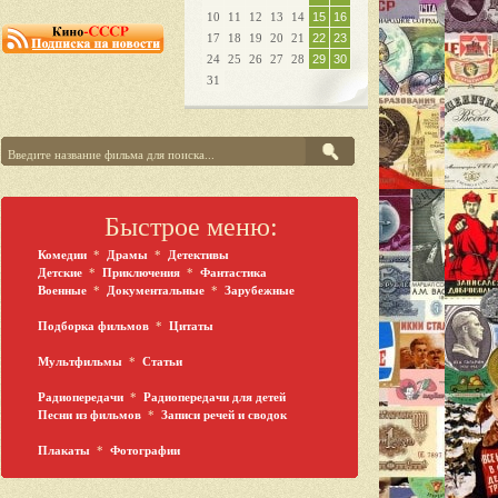
10
11
12
13
14
15
16
17
18
19
20
21
22
23
24
25
26
27
28
29
30
31
Быстрое меню:
Комедии
*
Драмы
*
Детективы
Детские
*
Приключения
*
Фантастика
Военные
*
Документальные
*
Зарубежные
Подборка фильмов
*
Цитаты
Мультфильмы
*
Статьи
Радиопередачи
*
Радиопередачи для детей
Песни из фильмов
*
Записи речей и сводок
Плакаты
*
Фотографии