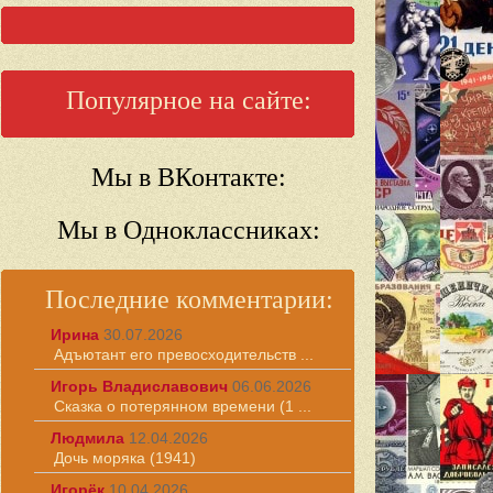
Популярное на сайте:
Мы в ВКонтакте:
Мы в Одноклассниках:
Последние комментарии:
Ирина
30.07.2026
Адъютант его превосходительств ...
Игорь Владиславович
06.06.2026
Сказка о потерянном времени (1 ...
Людмила
12.04.2026
Дочь моряка (1941)
Игорёк
10.04.2026