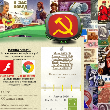
Важно знать:
1. Если фильм не идёт
- скорей
Март 2025 (3)
всего нужно установить
Апрель 2024 (14)
приложения:
Декабрь 2023 (1)
Ноябрь 2023 (9)
Октябрь 2023 (1)
Август 2023 (1)
Показать / скрыть весь
Flash player
Google chrome
архив
2. Если фильм тормозит
-
поставьте его в ходе показа
ненадолго на паузу
О нас
«
Август 2026 »
Обратная связь
Пн
Вт
Ср
Чт
Пт
Сб
Вс
1
2
Мобильная версия
3
4
5
6
7
8
9