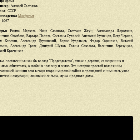
р:
драма
иссер:
Алексей Салтыков
ана:
СССР
изводство:
Мосфильм
:
1967
еры:
Римма Маркова, Нина Сазонова, Светлана Жгун, Александра Дорохина,
ентина Столбова, Варвара Попова, Светлана Суховей, Анатолий Кузнецов, Пётр Чернов,
м Копелян, Александр Грузинский, Борис Кудрявцев, Фёдор Одиноков, Виталий
омин, Александр Граве, Дмитрий Шутов, Галина Соколова, Валентина Березуцкая,
ксей Крыченков
ьм, поставленный как бы вослед "Председателю", также о деревне, ее искренних и
рытых обитателях, о любви к человеку и земле. Это история простой колхозницы,
главившей женщин села в годы второй мировой войны и прошедшей с ними весь ужас
истской оккупации, лишившей ее сына, мужа и родного дома...