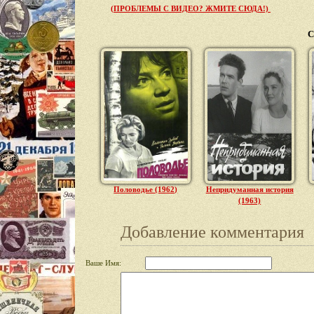
(ПРОБЛЕМЫ С ВИДЕО? ЖМИТЕ СЮДА!)
С
Половодье (1962)
Непридуманная история
(1963)
Добавление комментария
Ваше Имя: