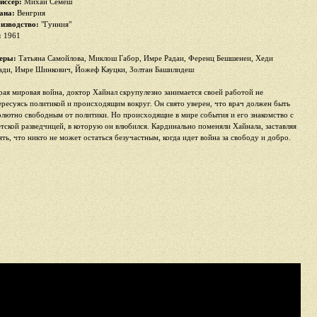
иссер:
Михай Семеш
ана:
Венгрия
изводство:
"Гунния"
:
1961
еры:
Татьяна Самойлова, Миклош Габор, Имре Радаи, Ференц Бешшенеи, Хеди
ади, Имре Шинкович, Йожеф Кауцки, Золтан Башилидеш
рая мировая война, доктор Хайнал скрупулезно занимается своей работой не
ересуясь политикой и происходящим вокруг. Он свято уверен, что врач должен быть
олютно свободным от политики. Но происходящие в мире события и его знакомство с
етской разведчицей, в которую он влюбился. Кардинально поменяли Хайнала, заставляя
ять, что никто не может остаться безучастным, когда идет война за свободу и добро.