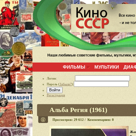
Наши любимые советские фильмы, мультики, му
ФИЛЬМЫ
МУЛЬТИКИ
ДИА
Логин:
Пароль (
Забыли?
):
Войти
Регистрация
Альба Регия (1961)
Просмотров: 29 612 / Комментариев: 0
Жан