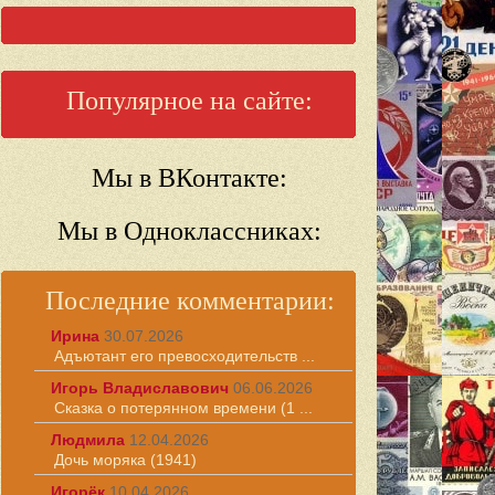
Популярное на сайте:
Мы в ВКонтакте:
Мы в Одноклассниках:
Последние комментарии:
Ирина
30.07.2026
Адъютант его превосходительств ...
Игорь Владиславович
06.06.2026
Сказка о потерянном времени (1 ...
Людмила
12.04.2026
Дочь моряка (1941)
Игорёк
10.04.2026