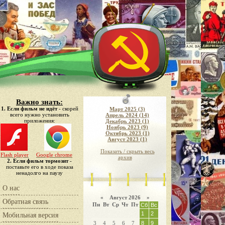
Важно знать:
1. Если фильм не идёт
- скорей
Март 2025 (3)
всего нужно установить
Апрель 2024 (14)
приложения:
Декабрь 2023 (1)
Ноябрь 2023 (9)
Октябрь 2023 (1)
Август 2023 (1)
Показать / скрыть весь
Flash player
Google chrome
архив
2. Если фильм тормозит
-
поставьте его в ходе показа
ненадолго на паузу
О нас
«
Август 2026 »
Обратная связь
Пн
Вт
Ср
Чт
Пт
Сб
Вс
1
2
Мобильная версия
3
4
5
6
7
8
9