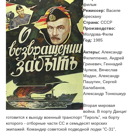
фильм
Режиссер:
Василе
Брескану
Страна:
СССР
Производство:
Молдова-Филм
Год:
1985
Актеры:
Александр
Филиппенко, Андрей
Гриневич, Геннадий
Чулков, Вячеслав
Мадан, Александр
Пашутин, Сергей
Балабанов,
Александр Тонкошкур
Вторая мировая
война. В порту Данциг
готовится к выходу военный транспорт "Тироль", на борту
которого - отборные части СС и семьдесят морских
экипажей. Командир советской подводной лодки "С-31",