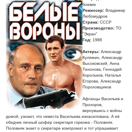
боевик
Режиссер:
Владимир
Любомудров
Страна:
СССР
Производство:
ТО
"Экран"
Год:
1988
Актеры:
Александр
Кулямин, Александр
Высоковский, Анна
Тихонова, Геннадий
Корольков, Наталья
Егорова, Александр
Пороховщиков
Афганцы Васильев и
Прохоров,
вернувшись с войны
домой, узнают, что невеста Васильева изнасилована. А её
обидчик личный шофер секретаря горкома - Половняк.
Половняк знает о секретаре компромат и тот упрашивает