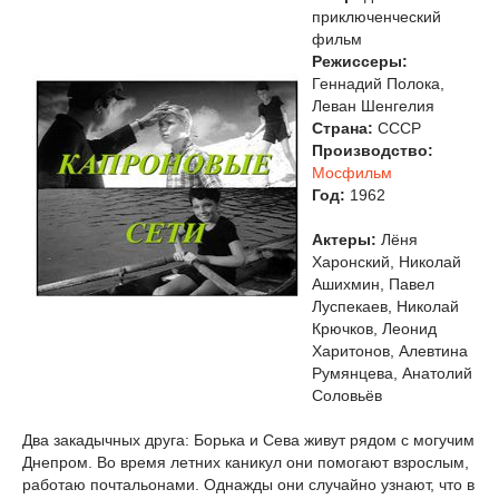
приключенческий
фильм
Режиссеры:
Геннадий Полока,
Леван Шенгелия
Страна:
СССР
Производство:
Мосфильм
Год:
1962
Актеры:
Лёня
Харонский, Николай
Ашихмин, Павел
Луспекаев, Николай
Крючков, Леонид
Харитонов, Алевтина
Румянцева, Анатолий
Соловьёв
Два закадычных друга: Борька и Сева живут рядом с могучим
Днепром. Во время летних каникул они помогают взрослым,
работаю почтальонами. Однажды они случайно узнают, что в