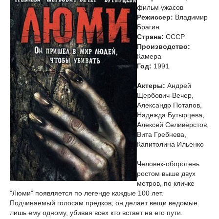
фильм ужасов
Режиссер:
Владимир
Брагин
Страна:
СССР
Производство:
Камера
Год:
1991
Актеры:
Андрей
Щербович-Вечер,
Александр Потапов,
Надежда Бутырцева,
Алексей Селивёрстов,
Вита Гребнева,
Капитолина Ильенко
Человек-оборотень
ростом выше двух
метров, по кличке
"Люми" появляется по легенде каждые 100 лет.
Подчиняемый голосам предков, он делает вещи ведомые
лишь ему одному, убивая всех кто встает на его пути.