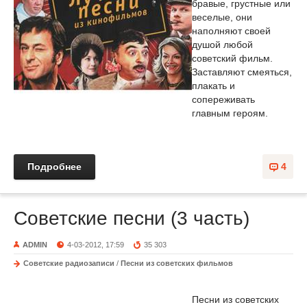
бравые, грустные или
веселые, они
наполняют своей
душой любой
советский фильм.
Заставляют смеяться,
плакать и
сопереживать
главным героям.
Подробнее
4
Советские песни (3 часть)
ADMIN
4-03-2012, 17:59
35 303
Советские радиозаписи
/
Песни из советских фильмов
Песни из советских