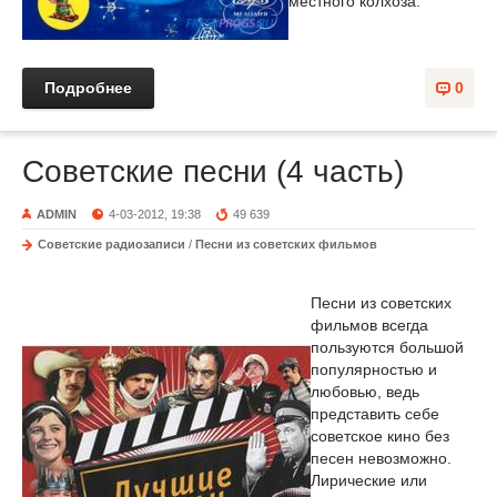
местного колхоза.
Подробнее
0
Советские песни (4 часть)
ADMIN
4-03-2012, 19:38
49 639
Советские радиозаписи
/
Песни из советских фильмов
Песни из советских
фильмов всегда
пользуются большой
популярностью и
любовью, ведь
представить себе
советское кино без
песен невозможно.
Лирические или