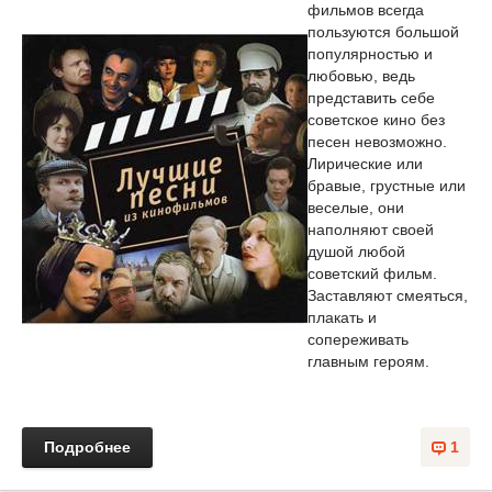
фильмов всегда
пользуются большой
популярностью и
любовью, ведь
представить себе
советское кино без
песен невозможно.
Лирические или
бравые, грустные или
веселые, они
наполняют своей
душой любой
советский фильм.
Заставляют смеяться,
плакать и
сопереживать
главным героям.
Подробнее
1