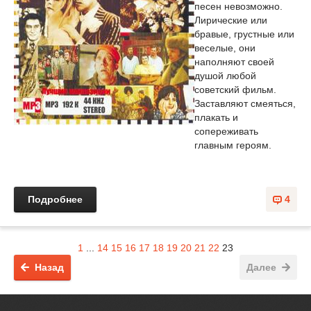
песен невозможно.
Лирические или
бравые, грустные или
веселые, они
наполняют своей
душой любой
советский фильм.
Заставляют смеяться,
плакать и
сопереживать
главным героям.
Подробнее
4
1
...
14
15
16
17
18
19
20
21
22
23
Назад
Далее