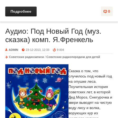
Подробнее
0
Аудио: Под Новый Год (муз.
сказка) комп. Я.Френкель
ADMIN
23-12-2013, 12:33
9 004
Советские радиозаписи
/
Советские радиопередачи для детей
Сказка о том, что
случилось под новый год
на опушке леса.
Поучительная история
советских лет, в которой
Дед Мороз, Снегурочка и
звери выводят на чистую
воду лису и волка,
ворующих кур из