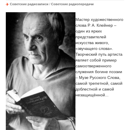
Советские радиозаписи
/
Советские радиопередачи
Мастер художественного
слова Р. А. Клейнер –
один из ярких
представителей
искусства живого,
«звучащего слова».
Творческий путь артиста
являет собой пример
самоотверженного
служения богине поэзии
– Музе Русского Слова,
самой трепетной, самой
доблестной и самой
незащищённой...