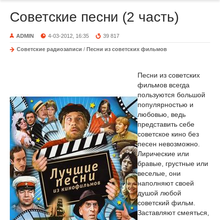
Советские песни (2 часть)
ADMIN
4-03-2012, 16:35
39 817
Советские радиозаписи
/
Песни из советских фильмов
Песни из советских
фильмов всегда
пользуются большой
популярностью и
любовью, ведь
представить себе
советское кино без
песен невозможно.
Лирические или
бравые, грустные или
веселые, они
наполняют своей
душой любой
советский фильм.
Заставляют смеяться,