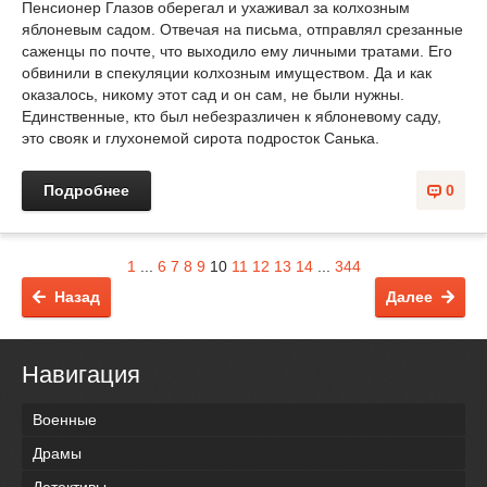
Пенсионер Глазов оберегал и ухаживал за колхозным
яблоневым садом. Отвечая на письма, отправлял срезанные
саженцы по почте, что выходило ему личными тратами. Его
обвинили в спекуляции колхозным имуществом. Да и как
оказалось, никому этот сад и он сам, не были нужны.
Единственные, кто был небезразличен к яблоневому саду,
это свояк и глухонемой сирота подросток Санька.
Подробнее
0
1
...
6
7
8
9
10
11
12
13
14
...
344
Назад
Далее
Навигация
Военные
Драмы