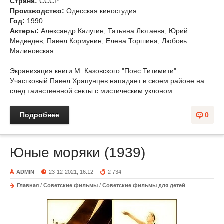
Страна:
СССР
Производство:
Одесская киностудия
Год:
1990
Актеры:
Александр Калугин, Татьяна Лютаева, Юрий
Медведев, Павел Кормунин, Елена Торшина, Любовь
Малиновская
Экранизация книги М. Казовского "Пояс Титимити".
Участковый Павел Храпунцев нападает в своем районе на
след таинственной секты с мистическим уклоном.
Подробнее
0
Юные моряки (1939)
ADMIN
23-12-2021, 16:12
2 734
Главная
/
Советские фильмы
/
Советские фильмы для детей