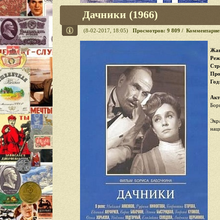
Дачники (1966)
(8-02-2017, 18:05)
Просмотров: 9 809 / Комментарие
Жан
Реж
Стр
Про
Год
Акт
Бор
Экр
нац