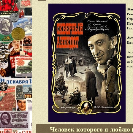
Жан
Реж
Стр
Про
Год
Акт
Ели
Экр
кот
доб
сов
Человек которого я люблю 