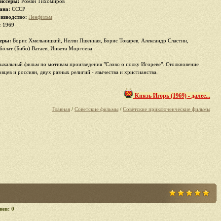
иссеры:
Роман Тихомиров
ана:
СССР
изводство:
Ленфильм
:
1969
еры:
Борис Хмельницкий, Нелли Пшенная, Борис Токарев, Александр Сластин,
болат (Бибо) Ватаев, Инвета Моргоева
ыкальный фильм по мотивам произведения "Слово о полку Игореве". Столкновение
овцев и россиян, двух разных религий - язычества и христианства.
Князь Игорь (1969) - далее...
Главная
/
Советские фильмы
/
Советские приключенческие фильмы
иев: 0