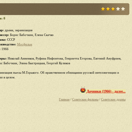
в: 0
р:
драма, экранизация
иссер:
Борис Бабочкин, Елена Скачко
ана:
СССР
изводство:
Мосфильм
:
1966
еры:
Николай Анненков, Руфина Нифонтова, Генриетта Егорова, Евгений Ануфриев,
ис Бабочкин, Элина Быстрицкая, Георгий Куликов
анизация пьесы М.Горького. Об нравственном обнищании русской интеллигенции и
ии в целом.
Дачники (1966) - далее...
Главная
/
Советские фильмы
/
Советские драмы