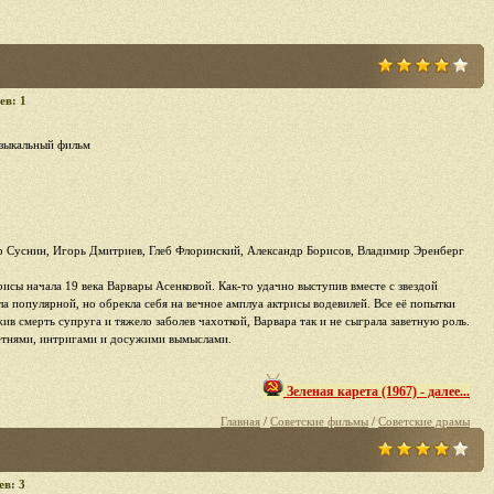
ев: 1
зыкальный фильм
р Суснин, Игорь Дмитриев, Глеб Флоринский, Александр Борисов, Владимир Эренберг
исы начала 19 века Варвары Асенковой. Как-то удачно выступив вместе с звездой
а популярной, но обрекла себя на вечное амплуа актрисы водевилей. Все её попытки
жив смерть супруга и тяжело заболев чахоткой, Варвара так и не сыграла заветную роль.
етнями, интригами и досужими вымыслами.
Зеленая карета (1967) - далее...
Главная
/
Советские фильмы
/
Советские драмы
ев: 3