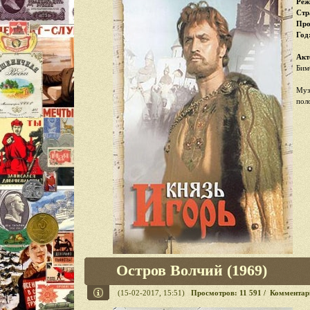
Реж
Стр
Про
Год
Акт
Бим
Муз
пол
Остров Волчий (1969)
(15-02-2017, 15:51)
Просмотров: 11 591 / Комментар