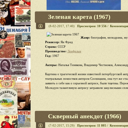
Зеленая карета (1967)
(8-02-2017, 17:40)
Просмотров: 10 556 / Комментари
Жанр:
биография, мелодрама, му
Режиссер:
Ян Фрид
Страна:
СССР
Производство:
Ленфильм
Год:
1967
Актеры:
Наталья Тенякова, Владимир Честноков, Александ
Картина о трагической жизни известной петербургской актр
театральных помостков актером Сосницким, она тут же стал
заявить о себе как о серьезной актрисе, были тщетны. Пере
Молодую талантливую актрису затравили закулисными спл
Скверный анекдот (1966)
(7-02-2017, 15:29)
Просмотров: 11 805 / Комментари