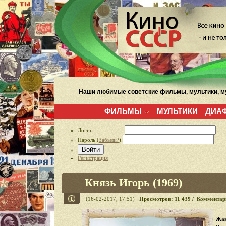
Наши любимые советские фильмы, мультики, му
ФИЛЬМЫ
МУЛЬТИКИ
ДИА
Логин:
Пароль (
Забыли?
):
Войти
Регистрация
Князь Игорь (1969)
(16-02-2017, 17:51)
Просмотров: 11 439 / Комментар
Жан