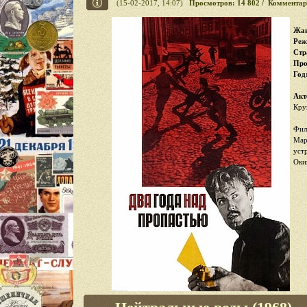
(15-02-2017, 14:07)
Просмотров: 14 802 / Комментар
Жан
Реж
Стр
Про
Год
Акт
Кру
Фил
Мар
уст
Оки