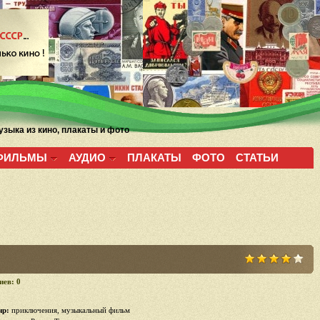
зыка из кино, плакаты и фото
ФИЛЬМЫ
АУДИО
ПЛАКАТЫ
ФОТО
СТАТЬИ
иев: 0
р:
приключения, музыкальный фильм