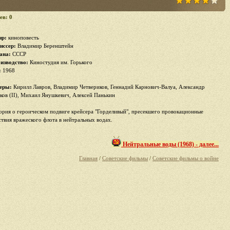
ев: 0
р:
киноповесть
иссер:
Владимир Беренштейн
ана:
СССР
изводство:
Киностудия им. Горького
:
1968
еры:
Кирилл Лавров, Владимир Четвериков, Геннадий Карнович-Валуа, Александр
ков (II), Михаил Янушкевич, Алексей Панькин
ория о героическом подвиге крейсера "Горделивый", пресекшего провокационные
ствия вражеского флота в нейтральных водах.
Нейтральные воды (1968) - далее...
Главная
/
Советские фильмы
/
Советские фильмы о войне