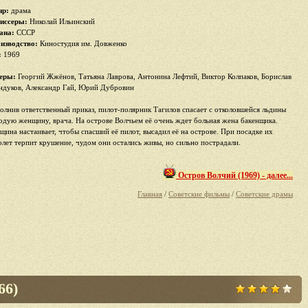
р:
драма
иссеры:
Николай Ильинский
ана:
СССР
изводство:
Киностудия им. Довженко
:
1969
еры:
Георгий Жжёнов, Татьяна Лаврова, Антонина Лефтий, Виктор Колпаков, Борислав
ндуков, Александр Гай, Юрий Дубровин
олнив ответственный приказ, пилот-полярник Тагилов спасает с отколовшейся льдины
одую женщину, врача. На острове Волчьем её очень ждет больная жена бакенщика.
щина настаивает, чтобы спасший её пилот, высадил её на острове. При посадке их
олет терпит крушение, чудом они остались живы, но сильно пострадали.
Остров Волчий (1969) - далее...
Главная
/
Советские фильмы
/
Советские драмы
66)