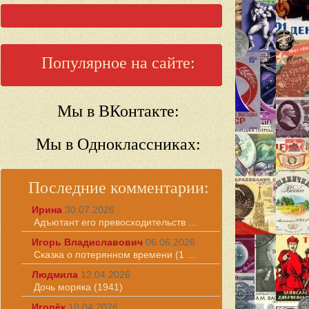
Популярное на сайте:
Мы в ВКонтакте:
Мы в Одноклассниках:
Последние комментарии:
Ирина
30.07.2026
Адъютант его превосходительств ...
Игорь Владиславович
06.06.2026
Сказка о потерянном времени (1 ...
Людмила
12.04.2026
Дочь моряка (1941)
Игорёк
10.04.2026