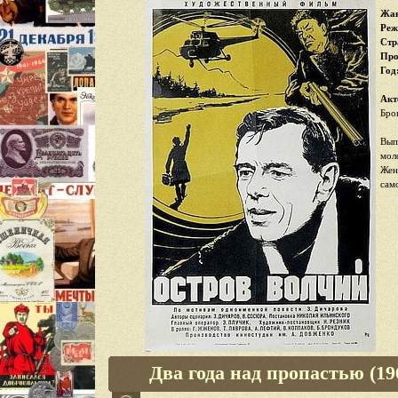
Жан
Реж
Стр
Про
Год
Акт
Бро
Вып
мол
Жен
сам
Два года над пропастью (19