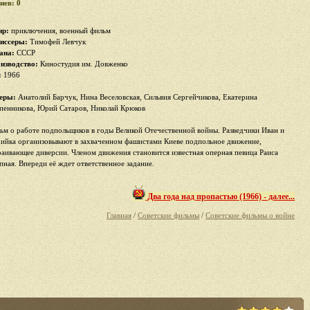
иев: 0
р:
приключения, военный фильм
иссеры:
Тимофей Левчук
ана:
СССР
изводство:
Киностудия им. Довженко
:
1966
еры:
Анатолий Барчук, Нина Веселовская, Сильвия Сергейчикова, Екатерина
пенникова, Юрий Сатаров, Николай Крюков
ьм о работе подпольщиков в годы Великой Отечественной войны. Разведчики Иван и
ийка организовывают в захваченном фашистами Киеве подпольное движение,
раивающее диверсии. Членом движения становится известная оперная певица Раиса
пная. Впереди её ждет ответственное задание.
Два года над пропастью (1966) - далее...
Главная
/
Советские фильмы
/
Советские фильмы о войне