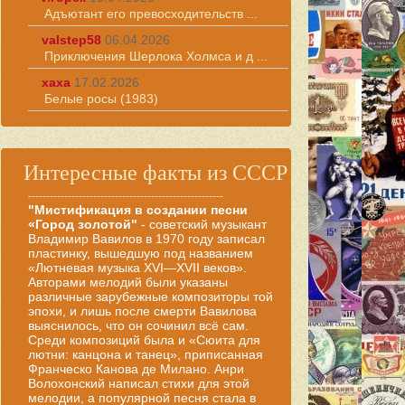
Адъютант его превосходительств ...
valstep58
06.04.2026
Приключения Шерлока Холмса и д ...
хаха
17.02.2026
Белые росы (1983)
Интересные факты из СССР
------------------------------------------------------
"Мистификация в создании песни
«Город золотой"
- советский музыкант
Владимир Вавилов в 1970 году записал
пластинку, вышедшую под названием
«Лютневая музыка XVI—XVII веков».
Авторами мелодий были указаны
различные зарубежные композиторы той
эпохи, и лишь после смерти Вавилова
выяснилось, что он сочинил всё сам.
Среди композиций была и «Сюита для
лютни: канцона и танец», приписанная
Франческо Канова де Милано. Анри
Волохонский написал стихи для этой
мелодии, а популярной песня стала в