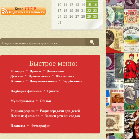
10
11
12
13
14
15
16
17
18
19
20
21
22
23
24
25
26
27
28
29
30
31
Быстрое меню:
Комедии
*
Драмы
*
Детективы
Детские
*
Приключения
*
Фантастика
Военные
*
Документальные
*
Зарубежные
Подборка фильмов
*
Цитаты
Мультфильмы
*
Статьи
Радиопередачи
*
Радиопередачи для детей
Песни из фильмов
*
Записи речей и сводок
Плакаты
*
Фотографии