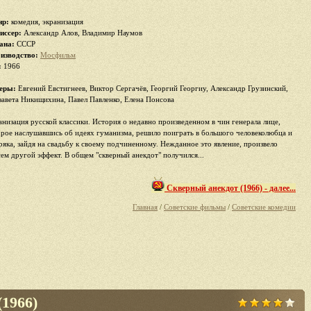
р:
комедия, экранизация
иссер:
Александр Алов, Владимир Наумов
ана:
СССР
изводство:
Мосфильм
:
1966
еры:
Евгений Евстигнеев, Виктор Сергачёв, Георгий Георгиу, Александр Грузинский,
завета Никищихина, Павел Павленко, Елена Понсова
анизация русской классики. История о недавно произведенном в чин генерала лице,
орое наслушавшись об идеях гуманизма, решило поиграть в большого человеколюбца и
ряка, зайдя на свадьбу к своему подчиненному. Нежданное это явление, произвело
сем другой эффект. В общем "скверный анекдот" получился...
Скверный анекдот (1966) - далее...
Главная
/
Советские фильмы
/
Советские комедии
(1966)