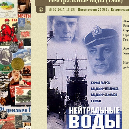
Нейтральные воды (1968)
(8-02-2017, 18:15)
Просмотров: 20 566 / Комментари
Жан
Реж
Стр
Про
Год
Акт
Уша
Ист
дей