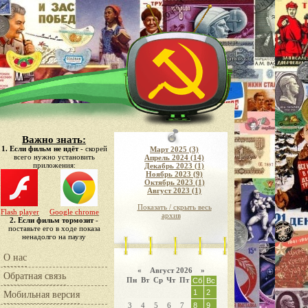
Важно знать:
1. Если фильм не идёт
- скорей
Март 2025 (3)
всего нужно установить
Апрель 2024 (14)
приложения:
Декабрь 2023 (1)
Ноябрь 2023 (9)
Октябрь 2023 (1)
Август 2023 (1)
Показать / скрыть весь
Flash player
Google chrome
архив
2. Если фильм тормозит
-
поставьте его в ходе показа
ненадолго на паузу
О нас
«
Август 2026 »
Обратная связь
Пн
Вт
Ср
Чт
Пт
Сб
Вс
1
2
Мобильная версия
3
4
5
6
7
8
9