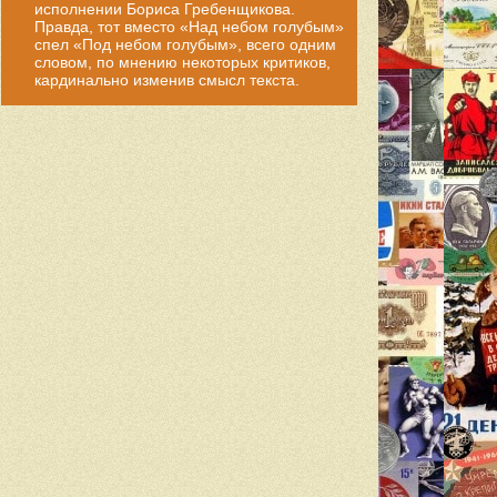
исполнении Бориса Гребенщикова.
Правда, тот вместо «Над небом голубым»
спел «Под небом голубым», всего одним
словом, по мнению некоторых критиков,
кардинально изменив смысл текста.