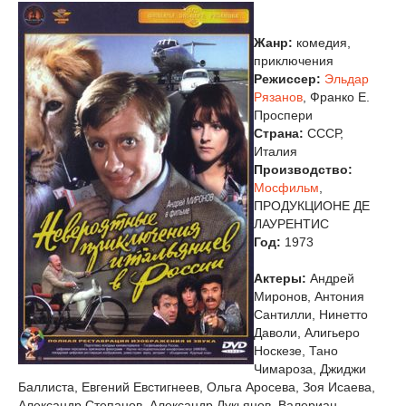
Жанр:
комедия,
приключения
Режиссер:
Эльдар
Рязанов
, Франко Е.
Проспери
Страна:
CCCР,
Италия
Производство:
Мосфильм
,
ПРОДУКЦИОНЕ ДЕ
ЛАУРЕНТИС
Год:
1973
Актеры:
Андрей
Миронов, Антония
Сантилли, Нинетто
Даволи, Алигьеро
Носкезе, Тано
Чимароза, Джиджи
Баллиста, Евгений Евстигнеев, Ольга Аросева, Зоя Исаева,
Александр Степанов, Александр Лукьянов, Валериан