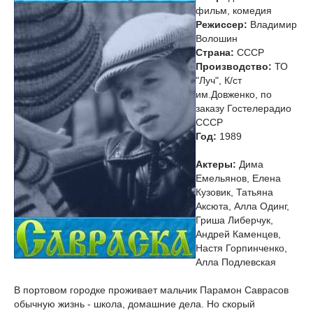
фильм, комедия
Режиссер:
Владимир
Волошин
Страна:
СССР
Производство:
ТО
"Луч", К/ст
им.Довженко, по
заказу Гостелерадио
СССР
Год:
1989
Актеры:
Дима
Емельянов, Елена
Кузовик, Татьяна
Аксюта, Алла Одинг,
Гриша Либерчук,
Андрей Каменцев,
Настя Горпинченко,
Алла Подлевская
В портовом городке проживает мальчик Парамон Саврасов
обычную жизнь - школа, домашние дела. Но скорый