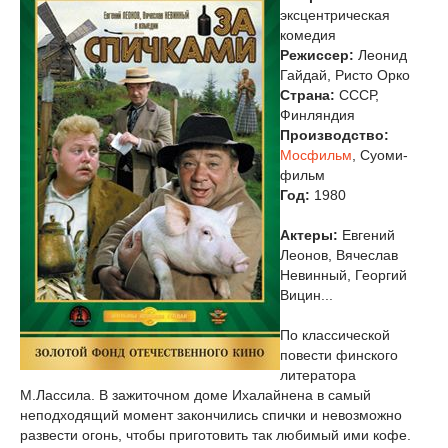
эксцентрическая
комедия
Режиссер:
Леонид
Гайдай, Ристо Орко
Страна:
СССР,
Финляндия
Производство:
Мосфильм
, Суоми-
фильм
Год:
1980
Актеры:
Евгений
Леонов, Вячеслав
Невинный, Георгий
Вицин...
По классической
повести финского
литератора
М.Лассила. В зажиточном доме Ихалайнена в самый
неподходящий момент закончились спички и невозможно
развести огонь, чтобы приготовить так любимый ими кофе.