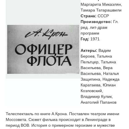
Маргарита Микаэлян,
Тамара Татарашвили
Страна:
СССР
Производство:
Гл.
ред. лит-драм
программ
Год:
1971
Актеры:
Вадим
Бероев, Татьяна
Пельтцер, Татьяна
Васильева, Вера
Васильева, Наталья
Защипина, Надежда
Каратаева, Юлиан
Козловский,
Владимир Кулик,
Анатолий Папанов
Телеспектакль по книге А.Крона. Поставлен театром имени
Моссовета. Сюжет фильма происходит в Ленинграде в
период ВОВ. История о примерном героизме и мужестве