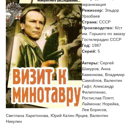
экранизация
Режиссер:
Эльдор
Уразбаев
Страна:
СССР
Производство:
К/ст
им. Горького по заказу
Гостелерадио СССР
Год:
1987
Cерий:
5
Актеры:
Сергей
Шакуров, Анна
Каменкова, Владимир
Самойлов, Валентин
Гафт, Александр
Филиппенко,
Ростислав Плятт,
Лаймонас Норейка,
Лев Борисов,
Светлана Харитонова, Юрий Катин-Ярцев, Валентин
Никулин