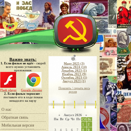
Важно знать:
1. Если фильм не идёт
- скорей
Март 2025 (3)
всего нужно установить
Апрель 2024 (14)
приложения:
Декабрь 2023 (1)
Ноябрь 2023 (9)
Октябрь 2023 (1)
Август 2023 (1)
Показать / скрыть весь
Flash player
Google chrome
архив
2. Если фильм тормозит
-
поставьте его в ходе показа
ненадолго на паузу
О нас
«
Август 2026 »
Обратная связь
Пн
Вт
Ср
Чт
Пт
Сб
Вс
1
2
Мобильная версия
3
4
5
6
7
8
9