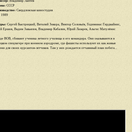
иссер:
Владимир Лаптев
ана:
СССР
изводство:
Свердловская киностудия
1989
еры:
Сергей Быстрицкий, Виталий Зикора, Виктор Соловьёв, Гедиминас Гирдвайнис,
 Ершов, Вадим Завьялов, Владимир Кабалин, Юрий Лазарев, Альгис Матулёнис
де ВОВ, сбивают ученика летного училища и его командира. Они оказываются в
цком спецлагере при военном аэродроме, где фашисты используют их как живые
ни для своих курсантов-летчиков. Там у них рождается отчаянный план побега...