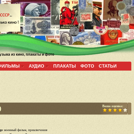
зыка из кино, плакаты и фото
ФИЛЬМЫ
АУДИО
ПЛАКАТЫ
ФОТО
СТАТЬИ
Ваша оценка:
)
р:
военный фильм, приключения