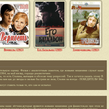
Верность (1965)
Его батальон (1989)
Торпедоносцы (1983)
жительную оценку. Фильм с аналогичным сюжетом, где живыми мишенями служат наши
1964, на мой взгляд, гораздо реалистичнее.
, то есть Сталина, вытащив и обсосав тему репрессий. Так и хочется сказать этому В.
ина вам как до звезды и сколько бы грязи не лили, Сталин на всегда - ПОБЕДИТЕЛЬ! Ибо
гут ставить только те, кто сам ее испытал.
заны наши лётчики,которые являются живыми мишенями для фашистов,но при этом не
,возведя поклеп на Сталина.Получается так,что мы хуже фашистов,а это неправда.