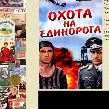
Реж
Стр
Про
Год:
Акт
Юрий
В хо
неме
мише