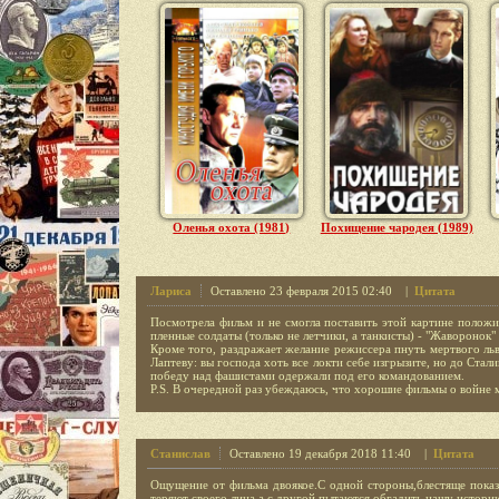
Оленья охота (1981)
Похищение чародея (1989)
Лариса
Оставлено 23 февраля 2015 02:40 |
Цитата
Посмотрела фильм и не смогла поставить этой картине поло
пленные солдаты (только не летчики, а танкисты) - "Жаворонок" 
Кроме того, раздражает желание режиссера пнуть мертвого льва
Лаптеву: вы господа хоть все локти себе изгрызите, но до Стал
победу над фашистами одержали под его командованием.
P.S. В очередной раз убеждаюсь, что хорошие фильмы о войне мо
Станислав
Оставлено 19 декабря 2018 11:40 |
Цитата
Ощущение от фильма двоякое.С одной стороны,блестяще пока
теряют своего лица,а с другой пытаются обгадить нашу историю