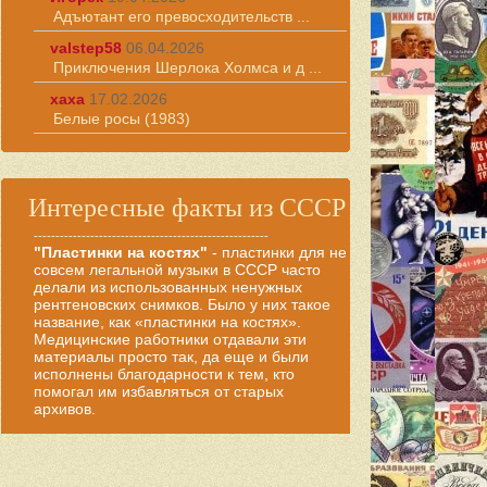
Адъютант его превосходительств ...
valstep58
06.04.2026
Приключения Шерлока Холмса и д ...
хаха
17.02.2026
Белые росы (1983)
Интересные факты из СССР
------------------------------------------------------
"Пластинки на костях"
- пластинки для не
совсем легальной музыки в СССР часто
делали из использованных ненужных
рентгеновских снимков. Было у них такое
название, как «пластинки на костях».
Медицинские работники отдавали эти
материалы просто так, да еще и были
исполнены благодарности к тем, кто
помогал им избавляться от старых
архивов.