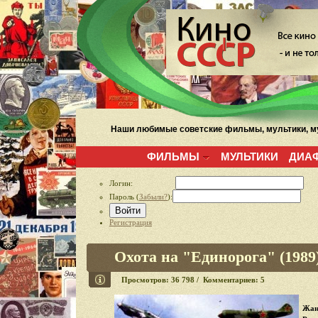
Наши любимые советские фильмы, мультики, му
ФИЛЬМЫ
МУЛЬТИКИ
ДИА
Логин:
Пароль (
Забыли?
):
Войти
Регистрация
Охота на "Единорога" (1989
Просмотров: 36 798 / Комментариев: 5
Жан