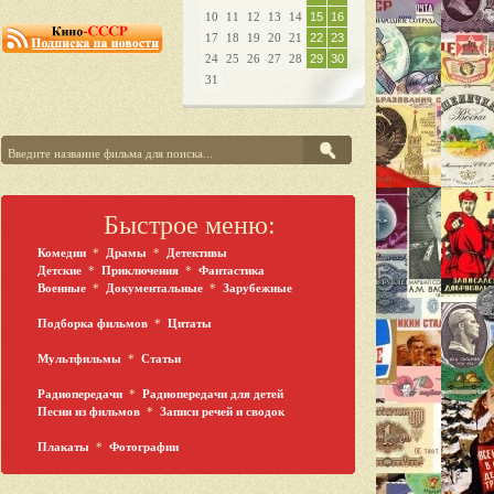
10
11
12
13
14
15
16
17
18
19
20
21
22
23
24
25
26
27
28
29
30
31
Быстрое меню:
Комедии
*
Драмы
*
Детективы
Детские
*
Приключения
*
Фантастика
Военные
*
Документальные
*
Зарубежные
Подборка фильмов
*
Цитаты
Мультфильмы
*
Статьи
Радиопередачи
*
Радиопередачи для детей
Песни из фильмов
*
Записи речей и сводок
Плакаты
*
Фотографии