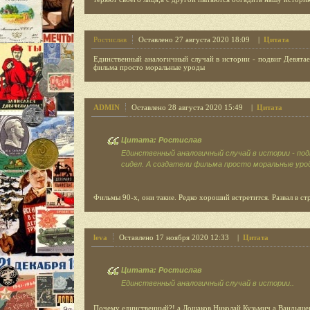
Ростислав
Оставлено 27 августа 2020 18:09 |
Цитата
Единственный аналогичный случай в истории - подвиг Девятаев
фильма просто моральные уроды
ADMIN
Оставлено 28 августа 2020 15:49 |
Цитата
Цитата: Ростислав
Единственный аналогичный случай в истории - под
сидел. А создатели фильма просто моральные уро
Фильмы 90-х, они такие. Редко хороший встретится. Развал в стр
leva
Оставлено 17 ноября 2020 12:33 |
Цитата
Цитата: Ростислав
Единственный аналогичный случай в истории..
Почему единственный?!,а Лошаков Николай Кузьмич,а Вандышев