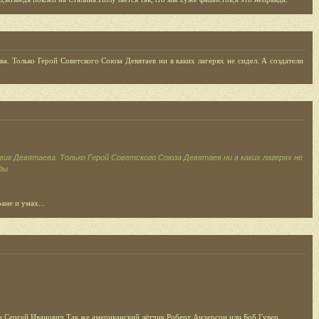
а. Только Герой Советского Союза Девятаев ни в каких лагерях не сидел. А создатели
виг Девятаева. Только Герой Советского Союза Девятаев ни в каких лагерях не
ды
ане и умах...
 Сергей Иванович.Так же американский лётчик Роберт Андерсон или Боб Гувер.