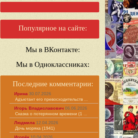
Популярное на сайте:
Мы в ВКонтакте:
Мы в Одноклассниках:
Последние комментарии:
Ирина
30.07.2026
Адъютант его превосходительств ...
Игорь Владиславович
06.06.2026
Сказка о потерянном времени (1 ...
Людмила
12.04.2026
Дочь моряка (1941)
Игорёк
10.04.2026