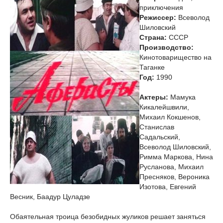
приключения
Режиссер:
Всеволод
Шиловский
Страна:
СССР
Производство:
Кинотоварищество на
Таганке
Год:
1990
Актеры:
Мамука
Кикалейшвили,
Михаил Кокшенов,
Станислав
Садальский,
Всеволод Шиловский,
Римма Маркова, Нина
Русланова, Михаил
Пресняков, Вероника
Изотова, Евгений
Весник, Баадур Цуладзе
Обаятельная троица безобидных жуликов решает заняться