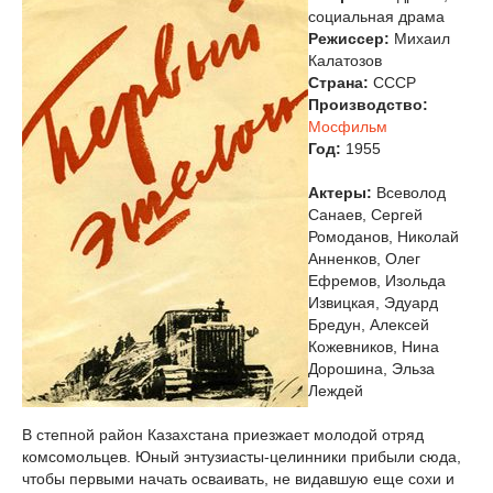
социальная драма
Режиссер:
Михаил
Калатозов
Страна:
СССР
Производство:
Мосфильм
Год:
1955
Актеры:
Всеволод
Санаев, Сергей
Ромоданов, Николай
Анненков, Олег
Ефремов, Изольда
Извицкая, Эдуард
Бредун, Алексей
Кожевников, Нина
Дорошина, Эльза
Леждей
В степной район Казахстана приезжает молодой отряд
комсомольцев. Юный энтузиасты-целинники прибыли сюда,
чтобы первыми начать осваивать, не видавшую еще сохи и