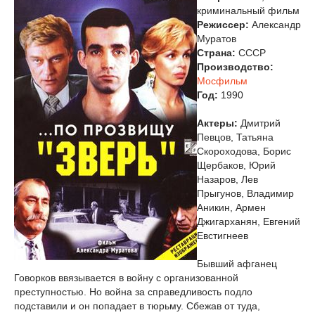
криминальный фильм
Режиссер:
Александр
Муратов
Страна:
СССР
Производство:
Мосфильм
Год:
1990
Актеры:
Дмитрий
Певцов, Татьяна
Скороходова, Борис
Щербаков, Юрий
Назаров, Лев
Прыгунов, Владимир
Аникин, Армен
Джигарханян, Евгений
Евстигнеев
Бывший афганец
Говорков ввязывается в войну с организованной
преступностью. Но война за справедливость подло
подставили и он попадает в тюрьму. Сбежав от туда,