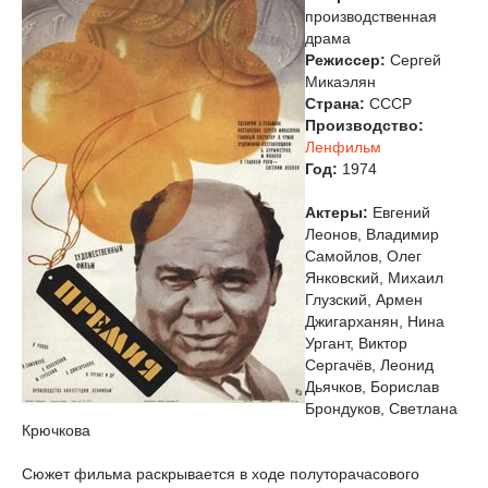
производственная
драма
Режиссер:
Сергей
Микаэлян
Страна:
СССР
Производство:
Ленфильм
Год:
1974
Актеры:
Евгений
Леонов, Владимир
Самойлов, Олег
Янковский, Михаил
Глузский, Армен
Джигарханян, Нина
Ургант, Виктор
Сергачёв, Леонид
Дьячков, Борислав
Брондуков, Светлана
Крючкова
Сюжет фильма раскрывается в ходе полуторачасового