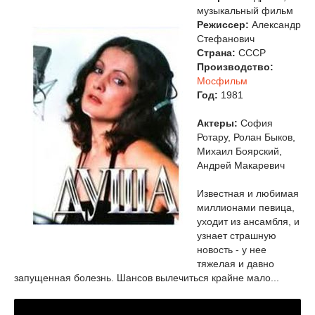
музыкальный фильм
Режиссер:
Александр
Стефанович
Страна:
СССР
Производство:
Мосфильм
Год:
1981
Актеры:
София
Ротару, Ролан Быков,
Михаил Боярский,
Андрей Макаревич
Известная и любимая
миллионами певица,
уходит из ансамбля, и
узнает страшную
новость - у нее
тяжелая и давно
запущенная болезнь. Шансов вылечиться крайне мало...