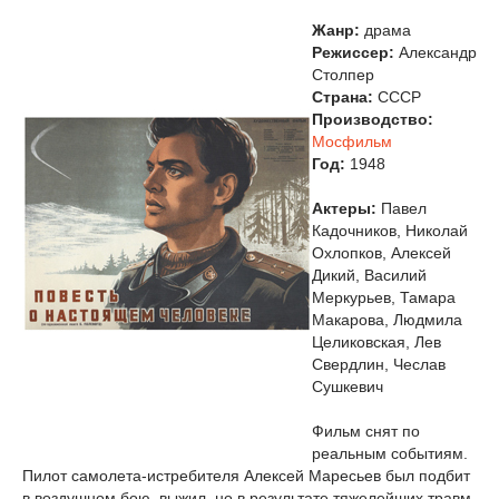
Жанр:
драма
Режиссер:
Александр
Столпер
Страна:
СССР
Производство:
Мосфильм
Год:
1948
Актеры:
Павел
Кадочников, Николай
Охлопков, Алексей
Дикий, Василий
Меркурьев, Тамара
Макарова, Людмила
Целиковская, Лев
Свердлин, Чеслав
Сушкевич
Фильм снят по
реальным событиям.
Пилот самолета-истребителя Алексей Маресьев был подбит
в воздушном бою, выжил, но в результате тяжелейших травм