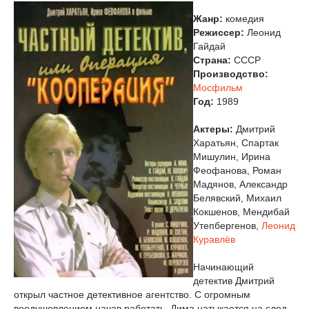
Жанр:
комедия
Режиссер:
Леонид
Гайдай
Страна:
СССР
Производство:
Мосфильм
Год:
1989
Актеры:
Дмитрий
Харатьян, Спартак
Мишулин, Ирина
Феофанова, Роман
Мадянов, Александр
Белявский, Михаил
Кокшенов, Мендибай
Утепбергенов,
Леонид
Куравлёв
Начинающий
детектив Дмитрий
открыл частное детективное агентство. С огромным
воодушевлением начав работать, Дима натыкается на след