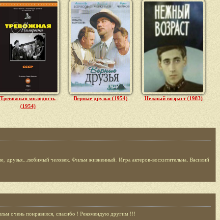
Тревожная молодость
Верные друзья (1954)
Нежный возраст (1983)
(1954)
ие, друзья...любимый человек. Фильм жизненный. Игра актеров-восхитительна. Василий
ильм очень понравился, спасибо ! Рекомендую другим !!!