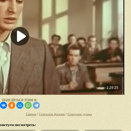
ПОДЕЛИТЬСЯ ЭТИМ В:
Главная
/
Советские фильмы
/
Советские драмы
оветуем посмотреть: