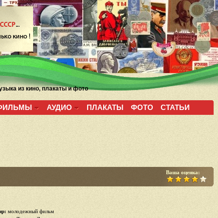
зыка из кино, плакаты и фото
ФИЛЬМЫ
АУДИО
ПЛАКАТЫ
ФОТО
СТАТЬИ
Ваша оценка:
р:
молодежный фильм