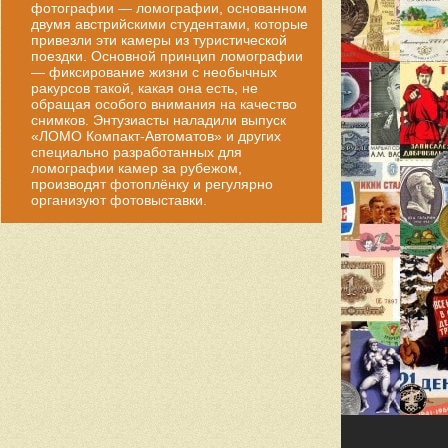
фотографии — ломографии, основанном
двумя австрийскими студентами, которые
привезли эти камеры из туристической
поездки. Основной принцип ломографии
— фиксирование жизни с необычных
ракурсов такой, какая она есть, не
обращая особого внимания на качество
снимков. Энтузиасты наладили выпуск
«ЛОМО Компакт-Автоматов» и других
специально разработанных для
ломографии камер за рубежом,
производят фотоплёнку и регулярно
организуют фотовыставки.