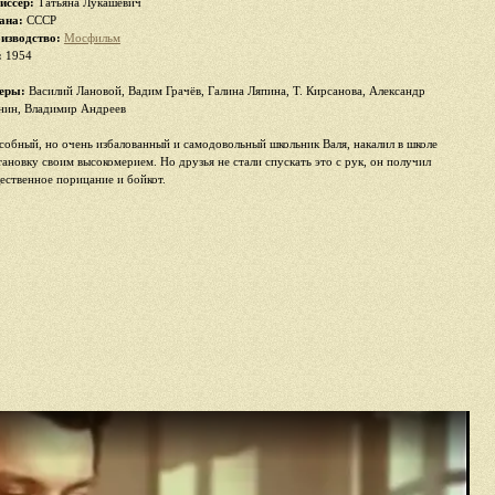
иссер:
Татьяна Лукашевич
ана:
СССР
изводство:
Мосфильм
:
1954
еры:
Василий Лановой, Вадим Грачёв, Галина Ляпина, Т. Кирсанова, Александр
нин, Владимир Андреев
собный, но очень избалованный и самодовольный школьник Валя, накалил в школе
тановку своим высокомерием. Но друзья не стали спускать это с рук, он получил
ественное порицание и бойкот.