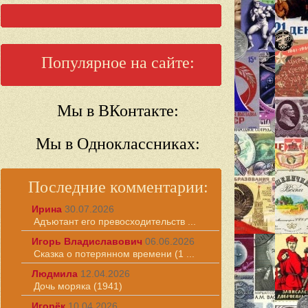
Популярное на сайте:
Мы в ВКонтакте:
Мы в Одноклассниках:
Последние комментарии:
Ирина
30.07.2026
Адъютант его превосходительств ...
Игорь Владиславович
06.06.2026
Сказка о потерянном времени (1 ...
Людмила
12.04.2026
Дочь моряка (1941)
Игорёк
10.04.2026