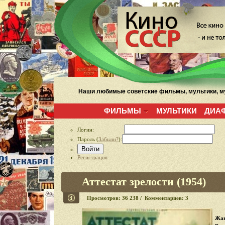
Наши любимые советские фильмы, мультики, му
ФИЛЬМЫ
МУЛЬТИКИ
ДИА
Логин:
Пароль (
Забыли?
):
Войти
Регистрация
Аттестат зрелости (1954)
Просмотров: 36 238 / Комментариев: 3
Жан