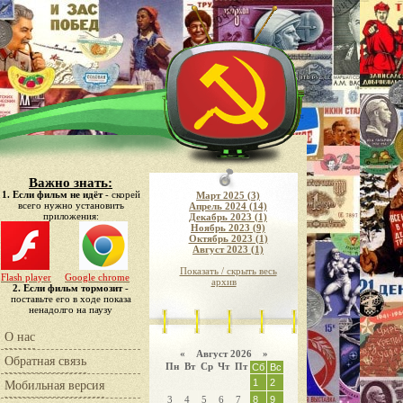
Важно знать:
1. Если фильм не идёт
- скорей
Март 2025 (3)
всего нужно установить
Апрель 2024 (14)
приложения:
Декабрь 2023 (1)
Ноябрь 2023 (9)
Октябрь 2023 (1)
Август 2023 (1)
Показать / скрыть весь
Flash player
Google chrome
архив
2. Если фильм тормозит
-
поставьте его в ходе показа
ненадолго на паузу
О нас
«
Август 2026 »
Обратная связь
Пн
Вт
Ср
Чт
Пт
Сб
Вс
1
2
Мобильная версия
3
4
5
6
7
8
9