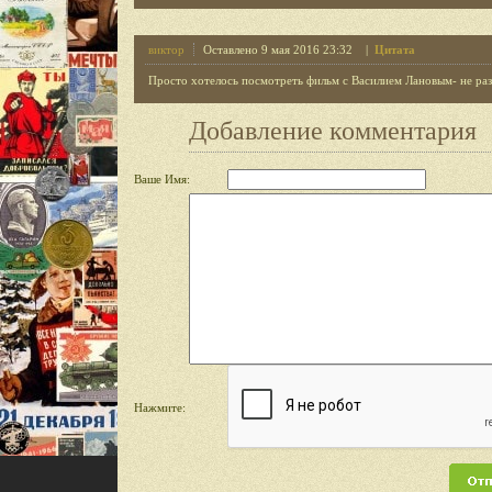
виктор
Оставлено 9 мая 2016 23:32 |
Цитата
Просто хотелось посмотреть фильм с Василием Лановым- не раз
Добавление комментария
Ваше Имя:
Нажмите: