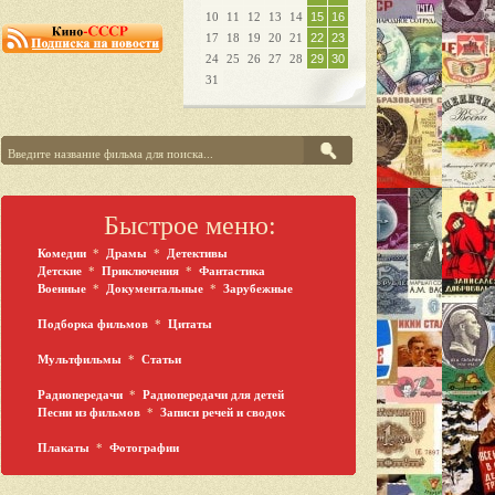
10
11
12
13
14
15
16
17
18
19
20
21
22
23
24
25
26
27
28
29
30
31
Быстрое меню:
Комедии
*
Драмы
*
Детективы
Детские
*
Приключения
*
Фантастика
Военные
*
Документальные
*
Зарубежные
Подборка фильмов
*
Цитаты
Мультфильмы
*
Статьи
Радиопередачи
*
Радиопередачи для детей
Песни из фильмов
*
Записи речей и сводок
Плакаты
*
Фотографии