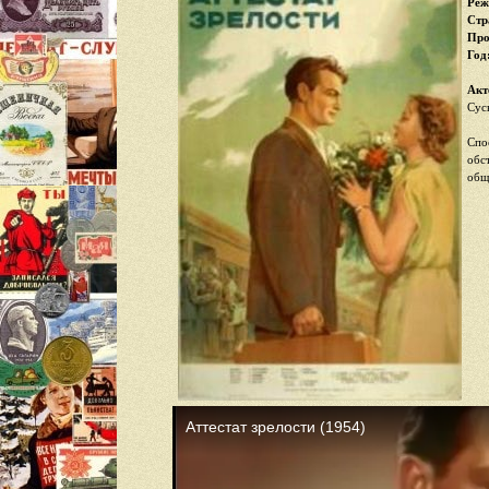
Реж
Стр
Про
Год
Акт
Сус
Спо
обс
общ