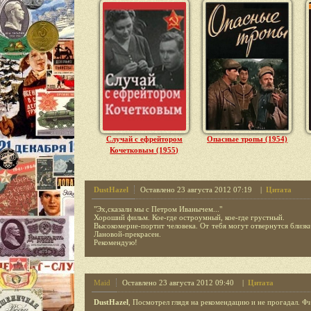
Случай с ефрейтором
Опасные тропы (1954)
Кочетковым (1955)
DustHazel
Оставлено 23 августа 2012 07:19 |
Цитата
"Эх,сказали мы с Петром Иванычем..."
Хороший фильм. Кое-где остроумный, кое-где грустный.
Высокомерие-портит человека. От тебя могут отвернутся близк
Лановой-прекрасен.
Рекомендую!
Maid
Оставлено 23 августа 2012 09:40 |
Цитата
DustHazel
, Посмотрел глядя на рекомендацию и не прогадал. Ф