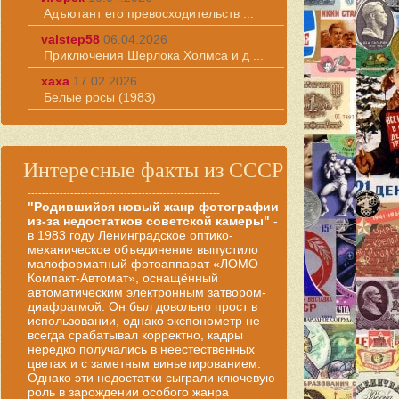
Адъютант его превосходительств ...
valstep58
06.04.2026
Приключения Шерлока Холмса и д ...
хаха
17.02.2026
Белые росы (1983)
Интересные факты из СССР
------------------------------------------------------
"Родившийся новый жанр фотографии
из-за недостатков советской камеры"
-
в 1983 году Ленинградское оптико-
механическое объединение выпустило
малоформатный фотоаппарат «ЛОМО
Компакт-Автомат», оснащённый
автоматическим электронным затвором-
диафрагмой. Он был довольно прост в
использовании, однако экспонометр не
всегда срабатывал корректно, кадры
нередко получались в неестественных
цветах и с заметным виньетированием.
Однако эти недостатки сыграли ключевую
роль в зарождении особого жанра