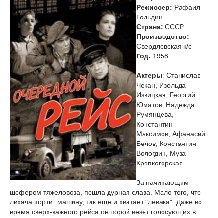
Режиссер:
Рафаил
Гольдин
Страна:
СССР
Производство:
Свердловская к/с
Год:
1958
Актеры:
Станислав
Чекан, Изольда
Извицкая, Георгий
Юматов, Надежда
Румянцева,
Константин
Максимов, Афанасий
Белов, Константин
Вологдин, Муза
Крепкогорская
За начинающим
шофером тяжеловоза, пошла дурная слава. Мало того, что
лихача портит машину, так еще и хватает "левака". Даже во
время сверх-важного рейса он порой везет голосующих в