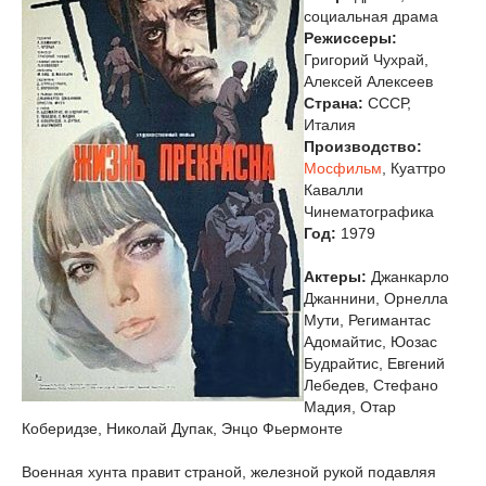
социальная драма
Режиссеры:
Григорий Чухрай,
Алексей Алексеев
Страна:
СССР,
Италия
Производство:
Мосфильм
, Куаттро
Кавалли
Чинематографика
Год:
1979
Актеры:
Джанкарло
Джаннини, Орнелла
Мути, Регимантас
Адомайтис, Юозас
Будрайтис, Евгений
Лебедев, Стефано
Мадия, Отар
Коберидзе, Николай Дупак, Энцо Фьермонте
Военная хунта правит страной, железной рукой подавляя