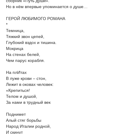
сборник «Путь души».
Но в нём впервые упоминается о душе…
ГЕРОЙ ЛЮБИМОГО РОМАНА
*
Темница,
Тяжкий звон цепей,
Глубокий вздох и тишина.
Мокрица
На стенах белей,
Чем парус корабля.
На плИтах
В луже крови – стон,
Лежит в оковах человек:
«Крепиться!
Телом и душой,
За нами в трудный век
Поднимет
Алый стяг борьбы
Народ Италии родной,
И скинут