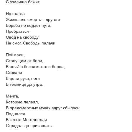
С узилища бежит.
Но ставка –
Жизнь иль смерть – другого
Борьба не ведает пути.
Пробраться
Овод на свободу
Не смог. Свободы палачи
Поймали,
Стонущим от боли,
В ночИ в беспамятстве борца,
Сковали
В цепи руки, ноги
В темнице до утра.
Мечта,
Которую лелеял,
В предсмертных муках вдруг сбылась:
Поднялся
В келью Монтанелли
Страдальца причащать.