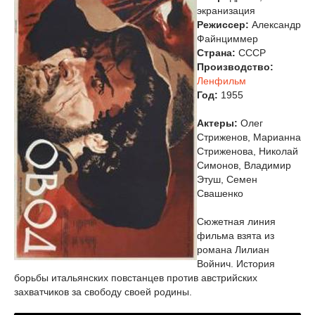
экранизация
Режиссер:
Александр
Файнциммер
Страна:
СССР
Производство:
Ленфильм
Год:
1955
Актеры:
Олег
Стриженов, Марианна
Стриженова, Николай
Симонов, Владимир
Этуш, Семен
Свашенко
Сюжетная линия
фильма взята из
романа Лилиан
Войнич. История
борьбы итальянских повстанцев против австрийских
захватчиков за свободу своей родины.