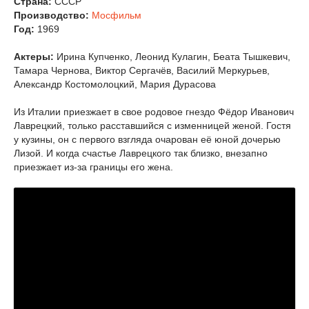
Страна:
СССР
Производство:
Мосфильм
Год:
1969
Актеры:
Ирина Купченко, Леонид Кулагин, Беата Тышкевич,
Тамара Чернова, Виктор Сергачёв, Василий Меркурьев,
Александр Костомолоцкий, Мария Дурасова
Из Италии приезжает в свое родовое гнездо Фёдор Иванович
Лаврецкий, только расставшийся с изменницей женой. Гостя
у кузины, он с первого взгляда очарован её юной дочерью
Лизой. И когда счастье Лаврецкого так близко, внезапно
приезжает из-за границы его жена.