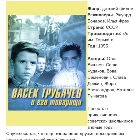
Жанр:
детский фильм
Режиссеры:
Эдуард
Бочаров, Илья Фрэз
Страна:
СССР
Производство:
к/с
им. Горького
Год:
1955
Актеры:
Олег
Вишнев, Саша
Чудаков, Вова
Семенович, Слава
Девкин, Жора
Александров, Наталья
Рычагова
Повесть о
приключениях
советских школьников
в юные годы.
Случилось так, что еще вчерашние друзья, поссорившись
едва не стали злейшими врагами.