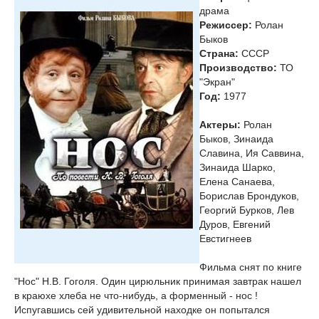
драма
Режиссер:
Ролан
Быков
Страна:
СССР
Производство:
ТО
"Экран"
Год:
1977
Актеры:
Ролан
Быков, Зинаида
Славина, Ия Саввина,
Зинаида Шарко,
Елена Санаева,
Борислав Брондуков,
Георгий Бурков, Лев
Дуров, Евгений
Евстигнеев
Фильма снят по книге
"Нос" Н.В. Гоголя. Один цирюльник принимая завтрак нашел
в краюхе хлеба не что-нибудь, а форменный - нос !
Испугавшись сей удивительной находке он попытался