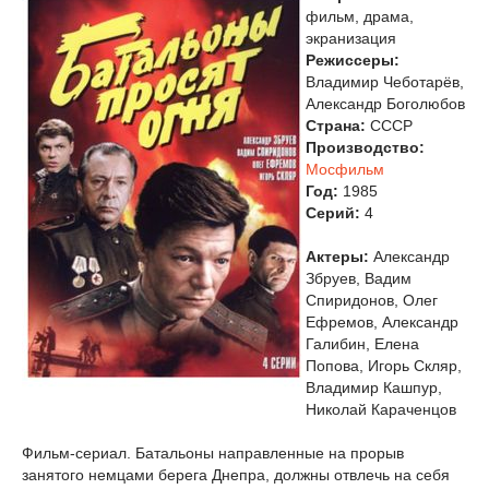
фильм, драма,
экранизация
Режиссеры:
Владимир Чеботарёв,
Александр Боголюбов
Страна:
СССР
Производство:
Мосфильм
Год:
1985
Cерий:
4
Актеры:
Александр
Збруев, Вадим
Спиридонов, Олег
Ефремов, Александр
Галибин, Елена
Попова, Игорь Скляр,
Владимир Кашпур,
Николай Караченцов
Фильм-сериал. Батальоны направленные на прорыв
занятого немцами берега Днепра, должны отвлечь на себя