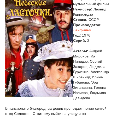
музыкальный фильм
Режиссер:
Леонид
Квинихидзе
Страна:
СССР
Производство:
Ленфильм
Год:
1976
Cерий:
2
Актеры:
Андрей
Миронов, Ия
Нинидзе, Сергей
Захаров, Людмила
Гурченко, Александр
Ширвиндт, Ирина
Губанова, Эра
Зиганшина, Гелена
Ивлиева, Людмила
Давыдова
В пансионате благородных девиц преподает пение святой
отец Селестен. Стоит ему выйти на улицу и он