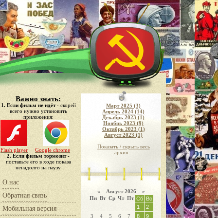
Важно знать:
1. Если фильм не идёт
- скорей
Март 2025 (3)
всего нужно установить
Апрель 2024 (14)
приложения:
Декабрь 2023 (1)
Ноябрь 2023 (9)
Октябрь 2023 (1)
Август 2023 (1)
Показать / скрыть весь
Flash player
Google chrome
архив
2. Если фильм тормозит
-
поставьте его в ходе показа
ненадолго на паузу
О нас
«
Август 2026 »
Обратная связь
Пн
Вт
Ср
Чт
Пт
Сб
Вс
1
2
Мобильная версия
3
4
5
6
7
8
9