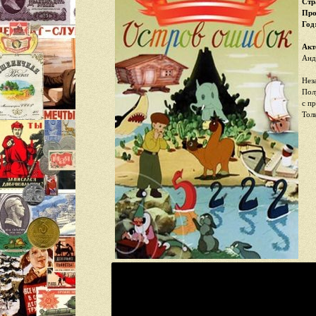
Стр
Про
Год
Акт
Анд
Нез
Пол
с п
Тол