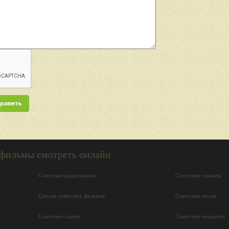
 фильмы смотреть онлайн
Советские радиозаписи
Советские плакаты
Список советских фильмов
Советские песни
Советские сказки
Советские открытки