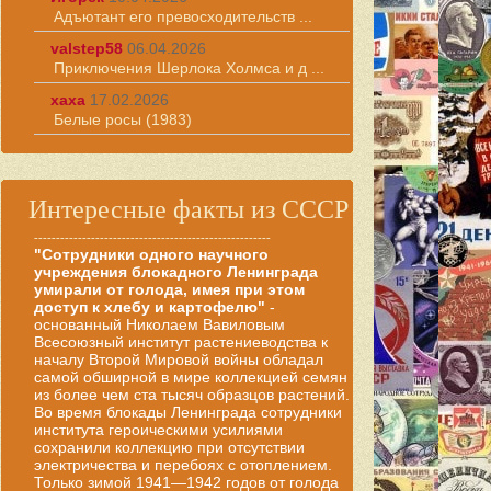
Адъютант его превосходительств ...
valstep58
06.04.2026
Приключения Шерлока Холмса и д ...
хаха
17.02.2026
Белые росы (1983)
Интересные факты из СССР
------------------------------------------------------
"Сотрудники одного научного
учреждения блокадного Ленинграда
умирали от голода, имея при этом
доступ к хлебу и картофелю"
-
основанный Николаем Вавиловым
Всесоюзный институт растениеводства к
началу Второй Мировой войны обладал
самой обширной в мире коллекцией семян
из более чем ста тысяч образцов растений.
Во время блокады Ленинграда сотрудники
института героическими усилиями
сохранили коллекцию при отсутствии
электричества и перебоях с отоплением.
Только зимой 1941—1942 годов от голода