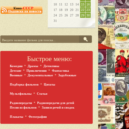
10
11
12
13
14
15
16
17
18
19
20
21
22
23
24
25
26
27
28
29
30
31
Быстрое меню:
Комедии
*
Драмы
*
Детективы
Детские
*
Приключения
*
Фантастика
Военные
*
Документальные
*
Зарубежные
Подборка фильмов
*
Цитаты
Мультфильмы
*
Статьи
Радиопередачи
*
Радиопередачи для детей
Песни из фильмов
*
Записи речей и сводок
Плакаты
*
Фотографии