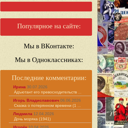
Популярное на сайте:
Мы в ВКонтакте:
Мы в Одноклассниках:
Последние комментарии:
Ирина
30.07.2026
Адъютант его превосходительств ...
Игорь Владиславович
06.06.2026
Сказка о потерянном времени (1 ...
Людмила
12.04.2026
Дочь моряка (1941)
Игорёк
10.04.2026