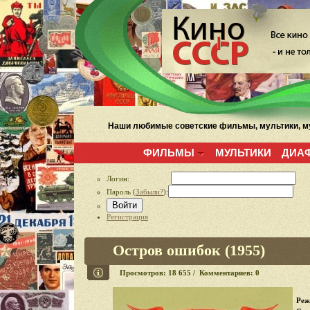
Наши любимые советские фильмы, мультики, му
ФИЛЬМЫ
МУЛЬТИКИ
ДИА
Логин:
Пароль (
Забыли?
):
Войти
Регистрация
Остров ошибок (1955)
Просмотров: 18 655 / Комментариев: 0
Реж