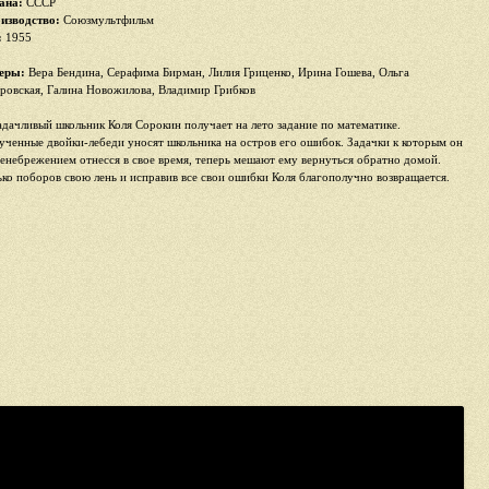
ана:
СССР
изводство:
Союзмультфильм
:
1955
еры:
Вера Бендина, Серафима Бирман, Лилия Гриценко, Ирина Гошева, Ольга
ровская, Галина Новожилова, Владимир Грибков
адачливый школьник Коля Сорокин получает на лето задание по математике.
ученные двойки-лебеди уносят школьника на остров его ошибок. Задачки к которым он
ренебрежением отнесся в свое время, теперь мешают ему вернуться обратно домой.
ько поборов свою лень и исправив все свои ошибки Коля благополучно возвращается.