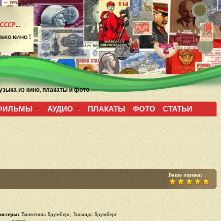
зыка из кино, плакаты и фото
ФИЛЬМЫ
АУДИО
ПЛАКАТЫ
ФОТО
СТАТЬИ
Ваша оценка:
иссеры:
Валентина Брумберг, Зинаида Брумберг