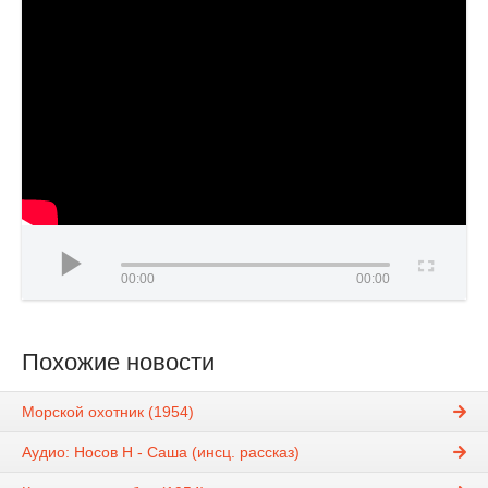
00:00
00:00
Похожие новости
Морской охотник (1954)
Аудио: Носов Н - Саша (инсц. рассказ)