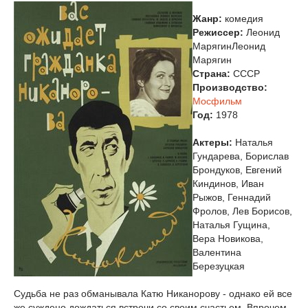
Жанр:
комедия
Режиссер:
Леонид
МарягинЛеонид
Марягин
Страна:
СССР
Производство:
Мосфильм
Год:
1978
Актеры:
Наталья
Гундарева, Борислав
Брондуков, Евгений
Киндинов, Иван
Рыжов, Геннадий
Фролов, Лев Борисов,
Наталья Гущина,
Вера Новикова,
Валентина
Березуцкая
Судьба не раз обманывала Катю Никанорову - однако ей все
же суждено дождаться встречи со своим счастьем. Впрочем,