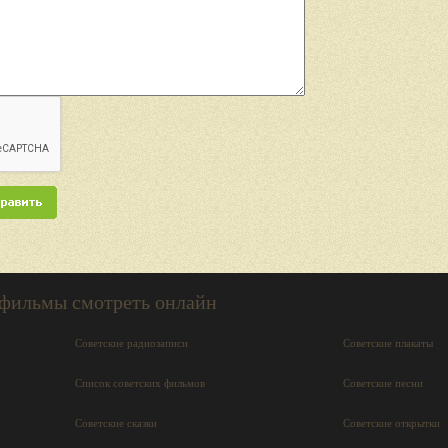
 фильмы смотреть онлайн
Советские радиозаписи
Советские плакаты
Список советских фильмов
Советские песни
Советские сказки
Советские открытки