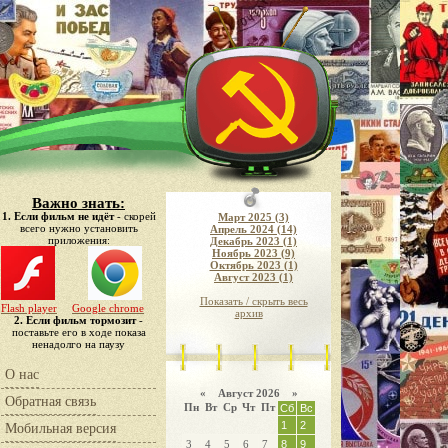
Важно знать:
1. Если фильм не идёт
- скорей
Март 2025 (3)
всего нужно установить
Апрель 2024 (14)
приложения:
Декабрь 2023 (1)
Ноябрь 2023 (9)
Октябрь 2023 (1)
Август 2023 (1)
Показать / скрыть весь
Flash player
Google chrome
архив
2. Если фильм тормозит
-
поставьте его в ходе показа
ненадолго на паузу
О нас
«
Август 2026 »
Обратная связь
Пн
Вт
Ср
Чт
Пт
Сб
Вс
1
2
Мобильная версия
3
4
5
6
7
8
9