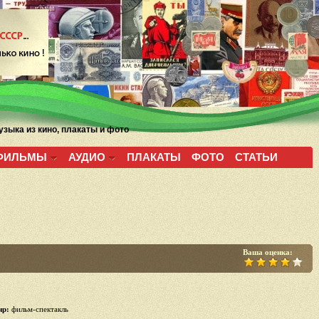
зыка из кино, плакаты и фото
ФИЛЬМЫ
АУДИО
ПЛАКАТЫ
ФОТО
СТАТЬИ
Ваша оценка:
р:
фильм-спектакль