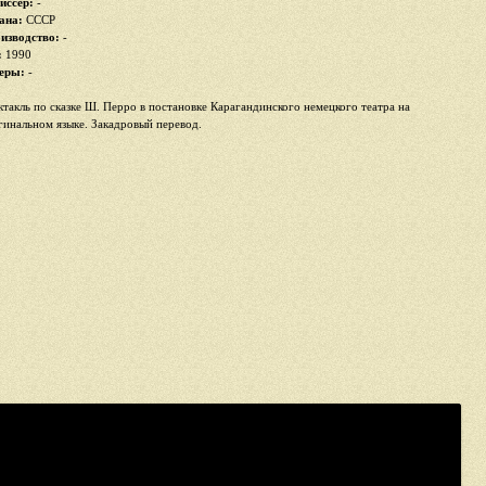
иссер:
-
ана:
СССР
изводство:
-
:
1990
еры:
-
ктакль по сказке Ш. Перро в постановке Карагандинского немецкого театра на
гинальном языке. Закадровый перевод.