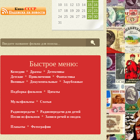
10
11
12
13
14
15
16
17
18
19
20
21
22
23
24
25
26
27
28
29
30
31
Быстрое меню:
Комедии
*
Драмы
*
Детективы
Детские
*
Приключения
*
Фантастика
Военные
*
Документальные
*
Зарубежные
Подборка фильмов
*
Цитаты
Мультфильмы
*
Статьи
Радиопередачи
*
Радиопередачи для детей
Песни из фильмов
*
Записи речей и сводок
Плакаты
*
Фотографии