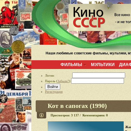
Наши любимые советские фильмы, мультики, му
ФИЛЬМЫ
МУЛЬТИКИ
ДИА
Логин:
Пароль (
Забыли?
):
Войти
Регистрация
Кот в сапогах (1990)
Просмотров: 3 137 / Комментариев: 0
Жан