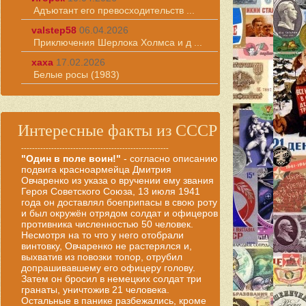
Адъютант его превосходительств ...
valstep58
06.04.2026
Приключения Шерлока Холмса и д ...
хаха
17.02.2026
Белые росы (1983)
Интересные факты из СССР
------------------------------------------------------
"Один в поле воин!"
- согласно описанию
подвига красноармейца Дмитрия
Овчаренко из указа о вручении ему звания
Героя Советского Союза, 13 июля 1941
года он доставлял боеприпасы в свою роту
и был окружён отрядом солдат и офицеров
противника численностью 50 человек.
Несмотря на то что у него отобрали
винтовку, Овчаренко не растерялся и,
выхватив из повозки топор, отрубил
допрашивавшему его офицеру голову.
Затем он бросил в немецких солдат три
гранаты, уничтожив 21 человека.
Остальные в панике разбежались, кроме