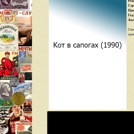
Реж
Стр
Про
Год
Акт
Спе
ори