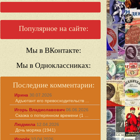
Популярное на сайте:
Мы в ВКонтакте:
Мы в Одноклассниках:
Последние комментарии:
Ирина
30.07.2026
Адъютант его превосходительств ...
Игорь Владиславович
06.06.2026
Сказка о потерянном времени (1 ...
Людмила
12.04.2026
Дочь моряка (1941)
Игорёк
10.04.2026