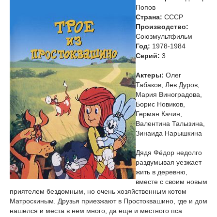
Попов
Страна:
СССР
Производство:
Союзмультфильм
Год:
1978-1984
Cерий:
3
Актеры:
Олег
Табаков, Лев Дуров,
Мария Виноградова,
Борис Новиков,
Герман Качин,
Валентина Талызина,
Зинаида Нарышкина
Дядя Фёдор недолго
раздумывая уезжает
жить в деревню,
вместе с своим новым
приятелем бездомным, но очень хозяйственным котом
Матроскиным. Друзья приезжают в Простоквашино, где и дом
нашелся и места в нем много, да еще и местного пса