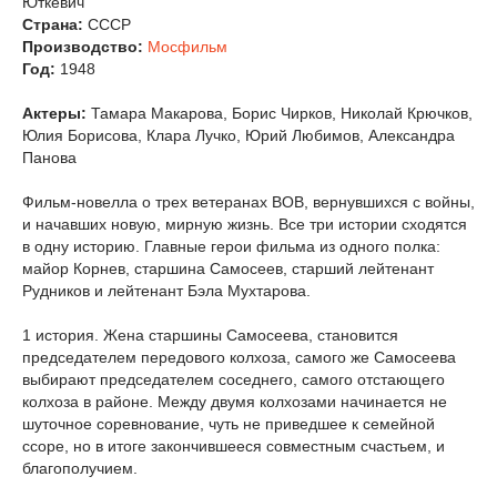
Юткевич
Страна:
СССР
Производство:
Мосфильм
Год:
1948
Актеры:
Тамара Макарова, Борис Чирков, Николай Крючков,
Юлия Борисова, Клара Лучко, Юрий Любимов, Александра
Панова
Фильм-новелла о трех ветеранах ВОВ, вернувшихся с войны,
и начавших новую, мирную жизнь. Все три истории сходятся
в одну историю. Главные герои фильма из одного полка:
майор Корнев, старшина Самосеев, старший лейтенант
Рудников и лейтенант Бэла Мухтарова.
1 история. Жена старшины Самосеева, становится
председателем передового колхоза, самого же Самосеева
выбирают председателем соседнего, самого отстающего
колхоза в районе. Между двумя колхозами начинается не
шуточное соревнование, чуть не приведшее к семейной
ссоре, но в итоге закончившееся совместным счастьем, и
благополучием.