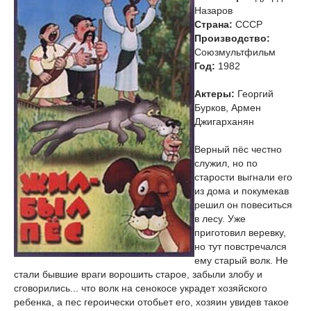
Назаров
Страна:
СССР
Производство:
Союзмультфильм
Год:
1982
Актеры:
Георгий
Бурков, Армен
Джигарханян
Верный пёс честно
служил, но по
старости выгнали его
из дома и покумекав
решил он повеситься
в лесу. Уже
приготовил веревку,
но тут повстречался
ему старый волк. Не
стали бывшие враги ворошить старое, забыли злобу и
сговорились... что волк на сенокосе украдет хозяйского
ребенка, а пес героически отобьет его, хозяин увидев такое