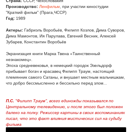
Страна:
СССР, Чехословакия
Производство:
Ленфильм
, при участии киностудии
"Краткий фильм" (Прага,ЧССР)
Год:
1989
Актеры:
Габриэль Воробьёв, Филипп Козлов, Дима Суворов,
Дима Мамонтов, Ия Парулава, Евгений Весник, Алексей
Зубарев, Константин Воробьёв
Экранизация книги Марка Твена «Таинственный
незнакомец».
Эпоха средневековья, в немецкий городок Эзельдорф
прибывает богач и красавец Филипп Траум, настоящий
племянник самого Сатаны, и внушает местным мальчишкам,
что добро бессмысленно и бессильно перед злом...
П.С.
"Филипп Траум", всего единожды показывался по
Центральному телевидению, и после этого был положен
далеко на полку. Режиссер картины в своих воспоминаниях
писал, что это факт влияния мистических сил на судьбу
фильма